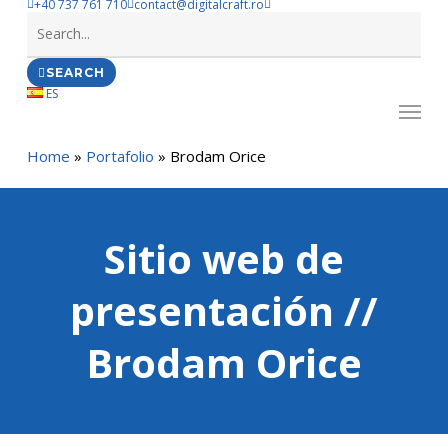
+40 737 761 710
contact@digitalcraft.ro
Skip
to
main
SEARCH
content
ES
Menu
Home
»
Portafolio
»
Brodam Orice
Sitio web de
presentación //
Brodam Orice