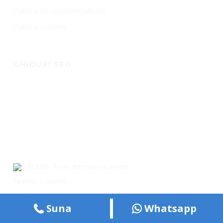
Politica de confidentialitate
Politica cookies
GHIDURI SEO
© 2026 - Toate drepturile rezervate.
Termeni si Conditii
Suna
Whatsapp