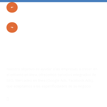
↩
↪
Nuestro objetivo es ayudar a las empresas a crecer en
el entorno en línea, ofrecemos servicios integrados de
SEO, Mercadeo en línea (Google Ads, Facebook Ads),
que adaptamos a las especificidades de su negocio.