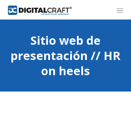
Skip
Menu
to
main
content
Sitio web de
presentación // HR
on heels