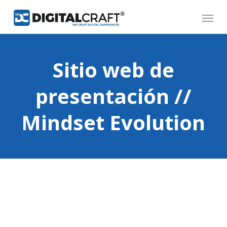
Skip
Menu
to
main
content
Sitio web de
presentación //
Mindset Evolution