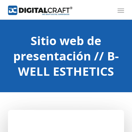
Skip
Menu
to
main
content
Sitio web de
presentación // B-
WELL ESTHETICS