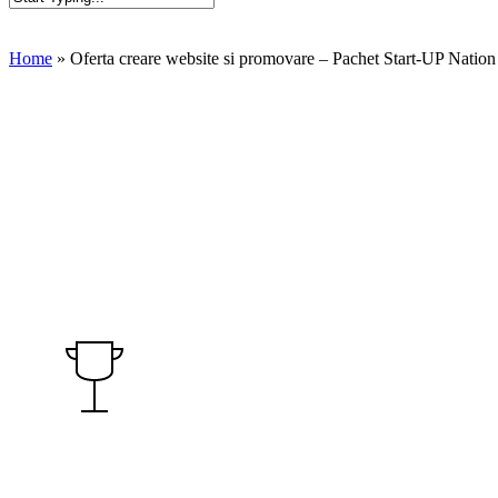
Close
Search
Home
»
Oferta creare website si promovare – Pachet Start-UP Nation
Oferta creare Website si
Pachet Start-UP Nation