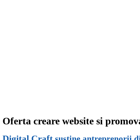
Oferta creare website si prom
Digital Craft
sustine antreprenorii di