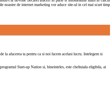
u-l la nevoile fiecarei afaceri in parte si intotdeauna luam in calcul
tiile noastre de internet marketing vor aduce site-ul in cel mai scurt timp
de la afacerea ta pentru ca si noi facem acelasi lucru. Intelegem si
programul Start-up Nation si, bineinteles, este cheltuiala eligibila, ai