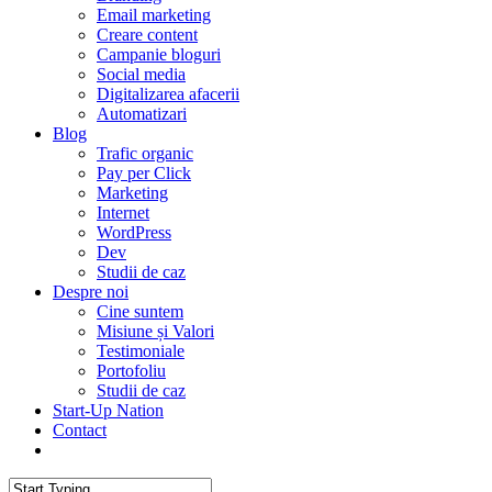
Email marketing
Creare content
Campanie bloguri
Social media
Digitalizarea afacerii
Automatizari
Blog
Trafic organic
Pay per Click
Marketing
Internet
WordPress
Dev
Studii de caz
Despre noi
Cine suntem
Misiune și Valori
Testimoniale
Portofoliu
Studii de caz
Start-Up Nation
Contact
AUDIT SEO