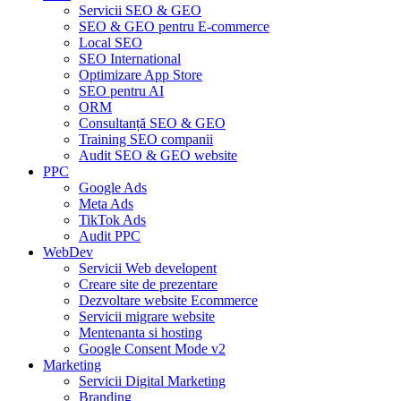
Servicii SEO & GEO
SEO & GEO pentru E-commerce
Local SEO
SEO International
Optimizare App Store
SEO pentru AI
ORM
Consultanță SEO & GEO
Training SEO companii
Audit SEO & GEO website
PPC
Google Ads
Meta Ads
TikTok Ads
Audit PPC
WebDev
Servicii Web developent
Creare site de prezentare
Dezvoltare website Ecommerce
Servicii migrare website
Mentenanta si hosting
Google Consent Mode v2
Marketing
Servicii Digital Marketing
Branding