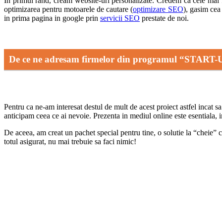
In primul rand, cream website-uri personalizate. Credem ca cele mai f
optimizarea pentru motoarele de cautare (
optimizare SEO
), gasim cea 
in prima pagina in google prin
servicii SEO
prestate de noi.
De ce ne adresam firmelor din programul “STAR
Pentru ca ne-am interesat destul de mult de acest proiect astfel incat s
anticipam ceea ce ai nevoie. Prezenta in mediul online este esentiala, in
De aceea, am creat un pachet special pentru tine, o solutie la “cheie” ca
totul asigurat, nu mai trebuie sa faci nimic!