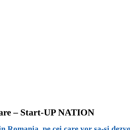
ovare – Start-UP NATION
n Romania, pe cei care vor sa-si dezvol