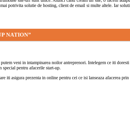
rumoase site-uri sunt unice. Atunci cand cream un site, o facem adaptand
mai potrivita solutie de hosting, client de email si multe altele. Iar solu
T-UP NATION”
a putem veni in intampinarea noilor antreprenori. Intelegem ce iti doresti 
 special pentru afacerile start-up.
re iti asigura prezenta in online pentru cei ce isi lanseaza afacerea prin 