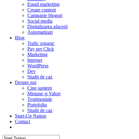
Email marketing
Creare content
Campanie bloguri
Social media
Digitalizarea afacerii
Automatizari
Blog
Trafic organic
Pay per Click
Marketing
Internet
WordPress
Dev
Studii de caz
Despre noi
Cine suntem
Misiune și Valori
Testimoniale
Portofoliu
Studii de caz
Start-Up Nation
Contact
AUDIT SEO