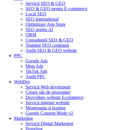
Servicii SEO & GEO
SEO & GEO pentru E-commerce
Local SEO
SEO International
Optimizare App Store
SEO pentru AI
ORM
Consultanță SEO & GEO
Training SEO companii
Audit SEO & GEO website
PPC
Google Ads
Meta Ads
TikTok Ads
Audit PPC
WebDev
Servicii Web developent
Creare site de prezentare
Dezvoltare website Ecommerce
Servicii migrare website
Mentenanta si hosting
Google Consent Mode v2
Marketing
Servicii Digital Marketing
Branding