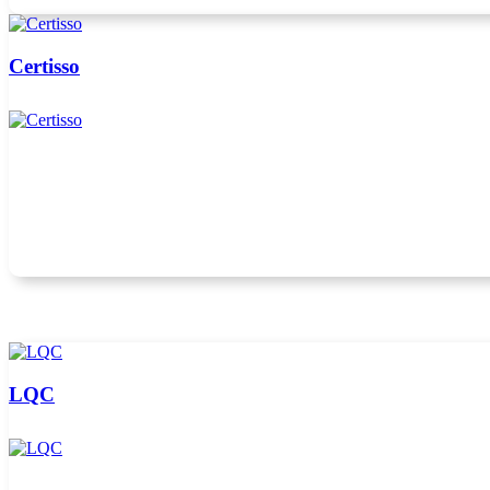
Certisso
LQC