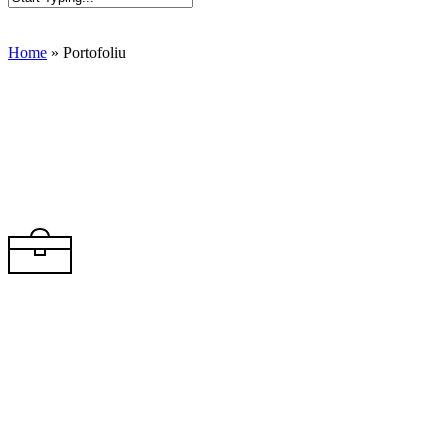
Close
Search
Home
»
Portofoliu
Portofoliu