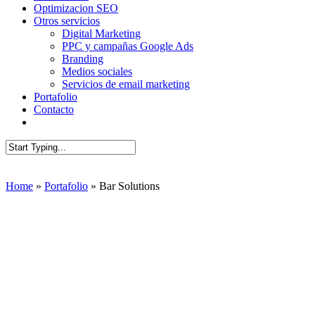
Optimizacion SEO
Otros servicios
Digital Marketing
PPC y campañas Google Ads
Branding
Medios sociales
Servicios de email marketing
Portafolio
Contacto
AUDIT SEO
Close
Search
Home
»
Portafolio
»
Bar Solutions
Rediseño del 