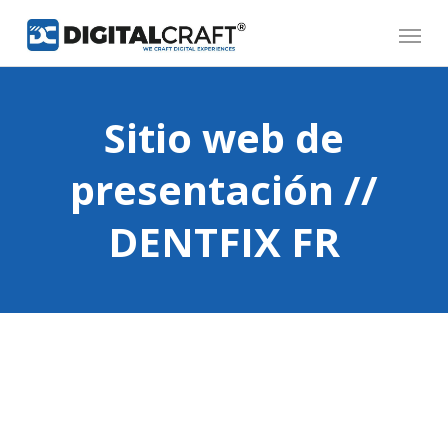
Skip
Menu
to
main
content
Sitio web de
presentación //
DENTFIX FR