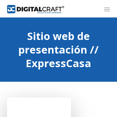
Skip
Menu
to
main
content
Sitio web de
presentación //
ExpressCasa