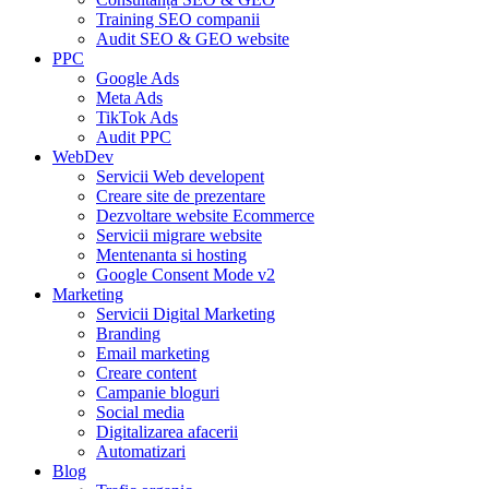
Training SEO companii
Audit SEO & GEO website
PPC
Google Ads
Meta Ads
TikTok Ads
Audit PPC
WebDev
Servicii Web developent
Creare site de prezentare
Dezvoltare website Ecommerce
Servicii migrare website
Mentenanta si hosting
Google Consent Mode v2
Marketing
Servicii Digital Marketing
Branding
Email marketing
Creare content
Campanie bloguri
Social media
Digitalizarea afacerii
Automatizari
Blog