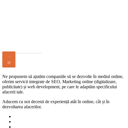
Ti-a placut acest site?
Cere Oferta
↩
↪
Ne propunem să ajutăm companiile să se dezvolte în mediul online,
oferim servicii integrate de SEO, Marketing online (digitalizare,
publicitate) și web development, pe care le adaptăm specificului
afacerii tale.
Aducem cu noi decenii de experiență atât în online, cât și în
dezvoltarea afacerilor.