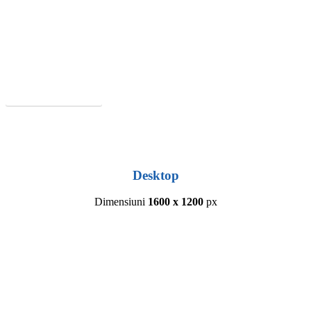
Ti-a placut acest site?
Cere Oferta
Desktop
Dimensiuni
1600 x 1200
px