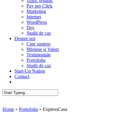
Trafic organic
Pay per Click
Marketing
Internet
WordPress
Dev
Studii de caz
Despre noi
Cine suntem
Misiune și Valori
Testimoniale
Portofoliu
Studii de caz
Start-Up Nation
Contact
AUDIT SEO
Close
Search
Home
»
Portofoliu
»
ExpressCasa