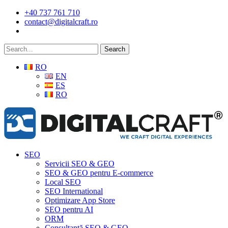
Skip
+40 737 761 710
to
contact@digitalcraft.ro
main
content
Search
RO
EN
ES
RO
Menu
SEO
Servicii SEO & GEO
SEO & GEO pentru E-commerce
Local SEO
SEO International
Optimizare App Store
SEO pentru AI
ORM
Consultanță SEO & GEO