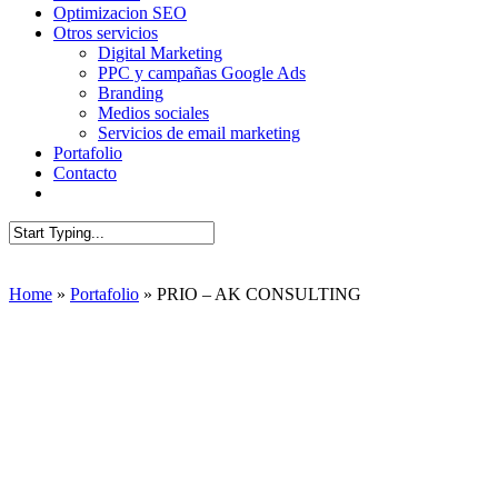
Optimizacion SEO
Otros servicios
Digital Marketing
PPC y campañas Google Ads
Branding
Medios sociales
Servicios de email marketing
Portafolio
Contacto
AUDIT SEO
Close
Search
Home
»
Portafolio
»
PRIO – AK CONSULTING
Sitio web de