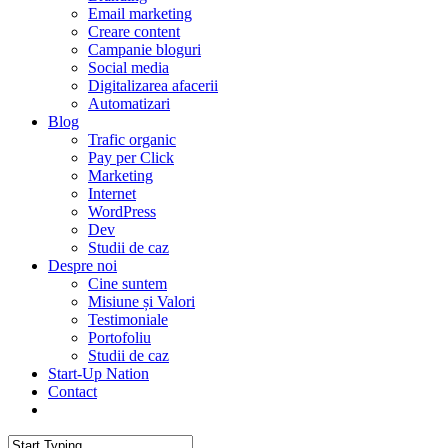
Email marketing
Creare content
Campanie bloguri
Social media
Digitalizarea afacerii
Automatizari
Blog
Trafic organic
Pay per Click
Marketing
Internet
WordPress
Dev
Studii de caz
Despre noi
Cine suntem
Misiune și Valori
Testimoniale
Portofoliu
Studii de caz
Start-Up Nation
Contact
AUDIT SEO