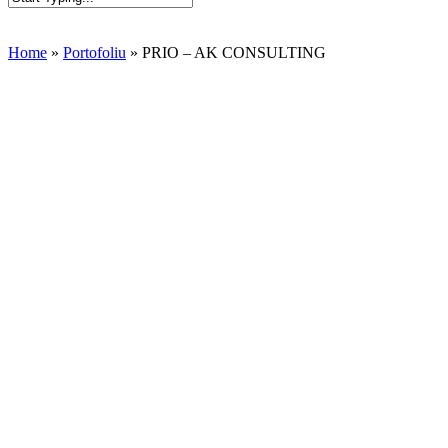
Close
Search
Home
»
Portofoliu
»
PRIO – AK CONSULTING
Site de p