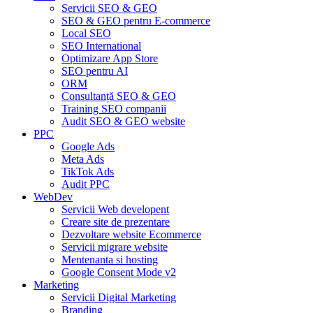
Servicii SEO & GEO
SEO & GEO pentru E-commerce
Local SEO
SEO International
Optimizare App Store
SEO pentru AI
ORM
Consultanță SEO & GEO
Training SEO companii
Audit SEO & GEO website
PPC
Google Ads
Meta Ads
TikTok Ads
Audit PPC
WebDev
Servicii Web developent
Creare site de prezentare
Dezvoltare website Ecommerce
Servicii migrare website
Mentenanta si hosting
Google Consent Mode v2
Marketing
Servicii Digital Marketing
Branding