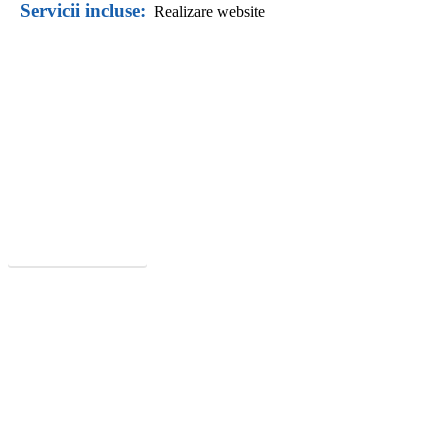
Servicii incluse:
Realizare website
Ti-a placut acest site?
Cere Oferta