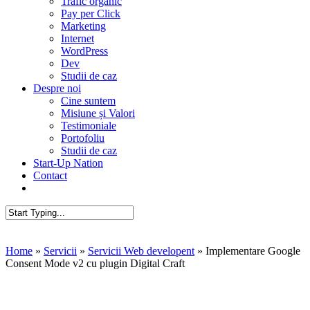
Trafic organic
Pay per Click
Marketing
Internet
WordPress
Dev
Studii de caz
Despre noi
Cine suntem
Misiune și Valori
Testimoniale
Portofoliu
Studii de caz
Start-Up Nation
Contact
AUDIT SEO
Close
Search
Home
»
Servicii
»
Servicii Web developent
»
Implementare Google
Consent Mode v2 cu plugin Digital Craft