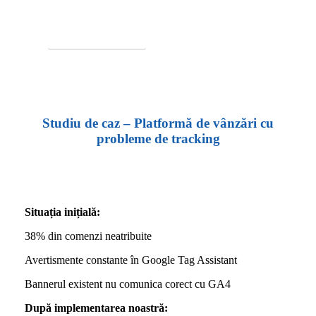
Solicită o Ofertă GRATUITĂ!
Cere Ofertă
Studiu de caz – Platformă de vânzări cu
probleme de tracking
Situația inițială:
38% din comenzi neatribuite
Avertismente constante în Google Tag Assistant
Bannerul existent nu comunica corect cu GA4
După implementarea noastră: