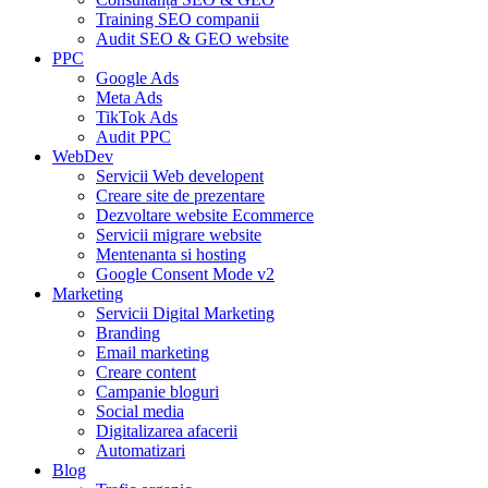
Training SEO companii
Audit SEO & GEO website
PPC
Google Ads
Meta Ads
TikTok Ads
Audit PPC
WebDev
Servicii Web developent
Creare site de prezentare
Dezvoltare website Ecommerce
Servicii migrare website
Mentenanta si hosting
Google Consent Mode v2
Marketing
Servicii Digital Marketing
Branding
Email marketing
Creare content
Campanie bloguri
Social media
Digitalizarea afacerii
Automatizari
Blog