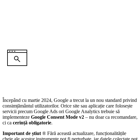
Implementare Google
Consent Mode v2
Începând cu martie 2024, Google a trecut la un nou standard privind
consimțământul utilizatorilor. Orice site sau aplicație care folosește
servicii precum Google Ads ori Google Analytics trebuie să
implementeze
Google Consent Mode v2
– nu doar ca recomandare,
ci ca
cerință obligatorie
.
Important de știut
® Fără această actualizare, funcționalitățile
cheie ale acestor instrumente pot fi perturbate, iar datele colectate pot