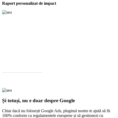
Raport personalizat de impact
Hai sa incepem proiectul tau.
Te ajutam sa-ti atingi obiectivele si sa-ti dezvolti rapid afacerea in
mediul online.
Solicita Oferta
Și totuși, nu e doar despre Google
Chiar dacă nu folosești Google Ads, pluginul nostru te ajută să fii
100% conform cu regulamentele europene și să gestionezi cu