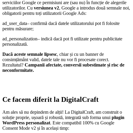
serviciilor Google ce permisiuni are (sau nu) în funcție de alegerile
utilizatorilor. Cu
versiunea v2
, Google a introdus două semnale noi,
obligatorii pentru toți utilizatorii Google Ads:
ad_user_data– confirmă dacă datele utilizatorului pot fi folosite
pentru măsurare;
ad_personalization– indică dacă pot fi utilizate pentru publicitate
personalizată.
Dacă aceste semnale lipsesc
, chiar și cu un banner de
consimțământ valid, datele tale nu vor fi procesate corect.
Rezultatul?
Campanii afectate, conversii subestimate și risc de
neconformitate.
Ce facem diferit la DigitalCraft
Am ales să nu depindem de alții! La DigitalCraft, am construit o
soluție proprie, ușoară și robustă, integrată sub forma unui
plugin
WordPress personalizat
. Este compatibil 100% cu Google
Consent Mode v2 și în același timp: