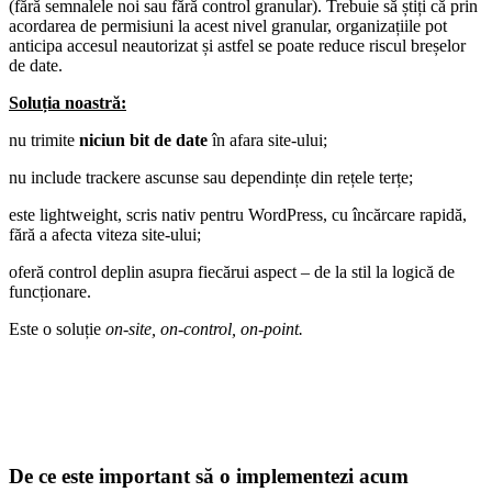
(fără semnalele noi sau fără control granular). Trebuie să știți că prin
acordarea de permisiuni la acest nivel granular, organizațiile pot
anticipa accesul neautorizat și astfel se poate reduce riscul breșelor
de date.
Soluția noastră:
nu trimite
niciun bit de date
în afara site-ului;
nu include trackere ascunse sau dependințe din rețele terțe;
este lightweight, scris nativ pentru WordPress, cu încărcare rapidă,
fără a afecta viteza site-ului;
oferă control deplin asupra fiecărui aspect – de la stil la logică de
funcționare.
Este o soluție
on-site, on-control, on-point.
De ce este important să o implementezi acum