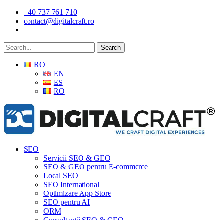
Skip
+40 737 761 710
to
contact@digitalcraft.ro
main
content
Search
RO
EN
ES
RO
Menu
SEO
Servicii SEO & GEO
SEO & GEO pentru E-commerce
Local SEO
SEO International
Optimizare App Store
SEO pentru AI
ORM
Consultanță SEO & GEO