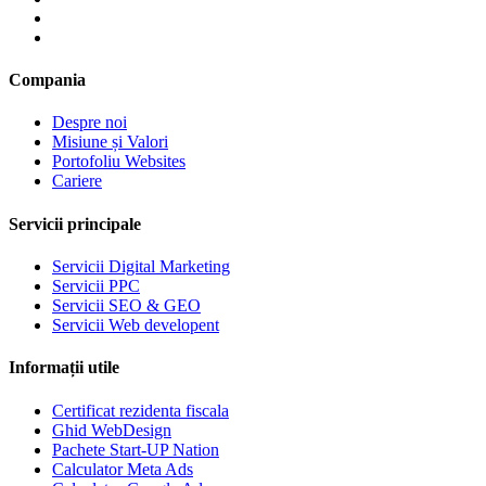
Compania
Despre noi
Misiune și Valori
Portofoliu Websites
Cariere
Servicii principale
Servicii Digital Marketing
Servicii PPC
Servicii SEO & GEO
Servicii Web developent
Informații utile
Certificat rezidenta fiscala
Ghid WebDesign
Pachete Start-UP Nation
Calculator Meta Ads