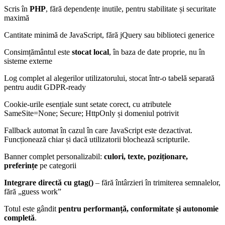
Scris în
PHP
, fără dependențe inutile, pentru stabilitate și securitate
maximă
Cantitate minimă de JavaScript, fără jQuery sau biblioteci generice
Consimțământul este
stocat
local
, în baza de date proprie, nu în
sisteme externe
Log complet al alegerilor utilizatorului, stocat într-o tabelă separată
pentru audit GDPR-ready
Cookie-urile esențiale sunt setate corect, cu atributele
SameSite=None; Secure; HttpOnly și domeniul potrivit
Fallback automat în cazul în care JavaScript este dezactivat.
Funcționează chiar și dacă utilizatorii blochează scripturile.
Banner complet personalizabil:
culori, texte, poziționare,
preferințe
pe categorii
Integrare directă cu gtag()
– fără întârzieri în trimiterea semnalelor,
fără „guess work”
Totul este gândit
pentru performanță, conformitate și autonomie
completă
.