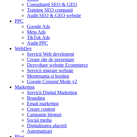
Consultanță SEO & GEO
Training SEO companii
Audit SEO & GEO website
PPC
Google Ads
Meta Ads
TikTok Ads
Audit PPC
WebDev
Servicii Web developent
Creare site de prezentare
Dezvoltare website Ecommerce
Servicii migrare website
Mentenanta si hosting
Google Consent Mode v2
Marketing
Servicii Digital Marketing
Branding
Email marketing
Creare content
Campanie bloguri
Social media
Digitalizarea afacerii
Automatizari
Blog