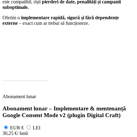
este compatibil, riști
pierderi de date, penalități și campanii
suboptimale.
Oferim o
implementare rapidă, sigură și fără dependențe
externe
– exact cum ar trebui să funcționeze.
Hai sa incepem proiectul tau.
Te ajutam sa-ti atingi obiectivele si sa-ti dezvolti rapid afacerea in
mediul online.
Solicita Oferta
Abonament lunar
Abonament lunar – Implementare & mentenanță
Google Consent Mode v2 (plugin Digital Craft)
EUR €
LEI
30,25 €
/ lună