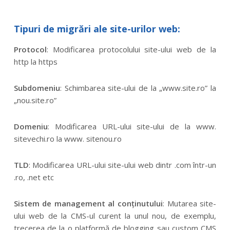
Tipuri de migrări ale site-urilor web:
Protocol
: Modificarea protocolului site-ului web de la
http la https
Subdomeniu
: Schimbarea site-ului de la „www.site.ro” la
„nou.site.ro”
Domeniu
: Modificarea URL-ului site-ului de la www.
sitevechi.ro la www. sitenou.ro
TLD
: Modificarea URL-ului site-ului web dintr .com într-un
.ro, .net etc
Sistem de management al conținutului
: Mutarea site-
ului web de la CMS-ul curent la unul nou, de exemplu,
trecerea de la o platformă de blogging sau custom CMS