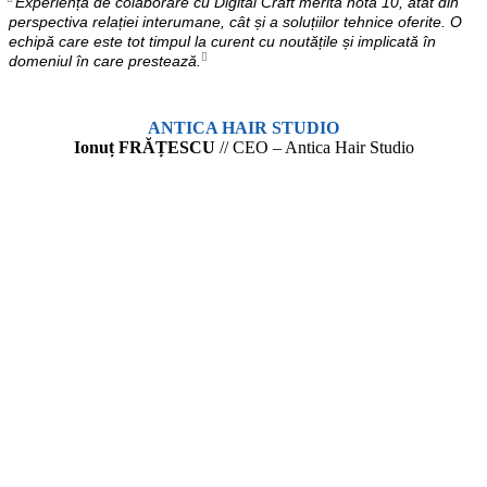
Experiența de colaborare cu Digital Craft merită nota 10, atât din
perspectiva relației interumane, cât și a soluțiilor tehnice oferite. O
echipă care este tot timpul la curent cu noutățile și implicată în
domeniul în care prestează.
ANTICA HAIR STUDIO
Ionuț FRĂȚESCU
// CEO – Antica Hair Studio