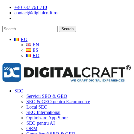
Skip
+40 737 761 710
to
contact@digitalcraft.ro
main
content
Search
RO
EN
ES
RO
Menu
SEO
Servicii SEO & GEO
SEO & GEO pentru E-commerce
Local SEO
SEO International
Optimizare App Store
SEO pentru AI
ORM
Consultanță SEO & GEO