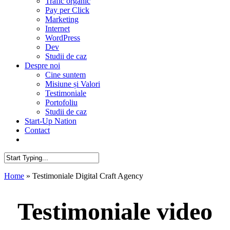
Trafic organic
Pay per Click
Marketing
Internet
WordPress
Dev
Studii de caz
Despre noi
Cine suntem
Misiune și Valori
Testimoniale
Portofoliu
Studii de caz
Start-Up Nation
Contact
AUDIT SEO
Close
Home
»
Testimoniale Digital Craft Agency
Search
Testimoniale video