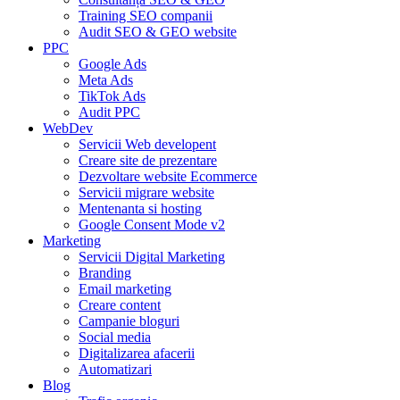
Training SEO companii
Audit SEO & GEO website
PPC
Google Ads
Meta Ads
TikTok Ads
Audit PPC
WebDev
Servicii Web developent
Creare site de prezentare
Dezvoltare website Ecommerce
Servicii migrare website
Mentenanta si hosting
Google Consent Mode v2
Marketing
Servicii Digital Marketing
Branding
Email marketing
Creare content
Campanie bloguri
Social media
Digitalizarea afacerii
Automatizari
Blog