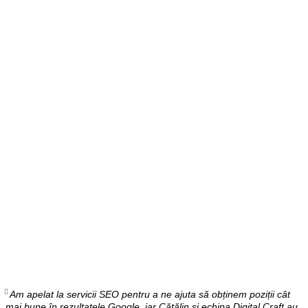
Am apelat la servicii SEO pentru a ne ajuta să obținem poziții cât
mai bune în rezultatele Google, iar Cătălin și echipa Digital Craft au