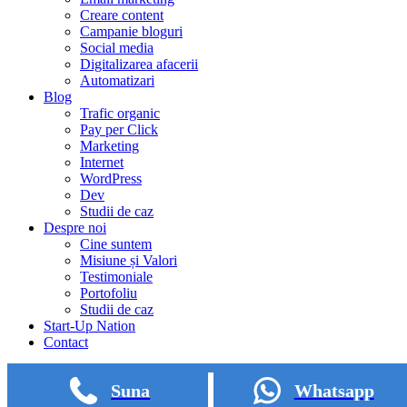
Creare content
Campanie bloguri
Social media
Digitalizarea afacerii
Automatizari
Blog
Trafic organic
Pay per Click
Marketing
Internet
WordPress
Dev
Studii de caz
Despre noi
Cine suntem
Misiune și Valori
Testimoniale
Portofoliu
Studii de caz
Start-Up Nation
Contact
Suna
Whatsapp