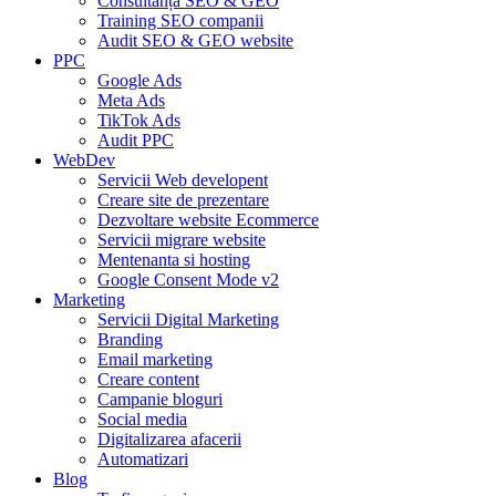
Consultanță SEO & GEO
Training SEO companii
Audit SEO & GEO website
PPC
Google Ads
Meta Ads
TikTok Ads
Audit PPC
WebDev
Servicii Web developent
Creare site de prezentare
Dezvoltare website Ecommerce
Servicii migrare website
Mentenanta si hosting
Google Consent Mode v2
Marketing
Servicii Digital Marketing
Branding
Email marketing
Creare content
Campanie bloguri
Social media
Digitalizarea afacerii
Automatizari
Blog