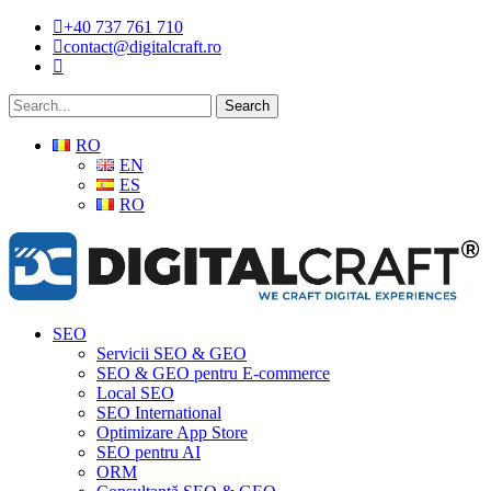
Skip
+40 737 761 710
to
contact@digitalcraft.ro
main
content
Search
RO
EN
ES
RO
Menu
SEO
Servicii SEO & GEO
SEO & GEO pentru E-commerce
Local SEO
SEO International
Optimizare App Store
SEO pentru AI
ORM