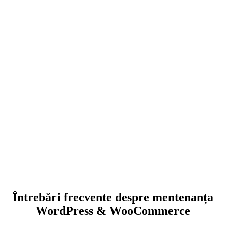
ne ocupăm de comunicarea tehnică atunci când
trebuie discutat cu hostingul;
putem continua, separat, cu dezvoltări sau
modificări mai ample;
ai un partener stabil pentru intervenții recurente, nu
o soluție improvizată.
Întrebări frecvente despre mentenanța
WordPress & WooCommerce