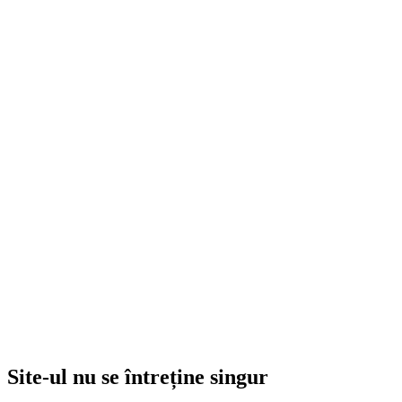
Pe scurt, ne ocupăm de:
update-uri WordPress, temă și plugin-uri
mentenanță pentru magazine WooCommerce
backup-uri și verificări tehnice
modificări de texte, imagini, PDF-uri și pagini
formulare, link-uri, slidere și elemente de navigare
suport pentru hosting, email și cPanel
Site-ul nu se întreține singur