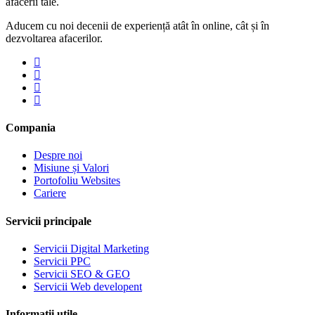
afacerii tale.
Aducem cu noi decenii de experiență atât în online, cât și în
dezvoltarea afacerilor.
Compania
Despre noi
Misiune și Valori
Portofoliu Websites
Cariere
Servicii principale
Servicii Digital Marketing
Servicii PPC
Servicii SEO & GEO
Servicii Web developent
Informații utile