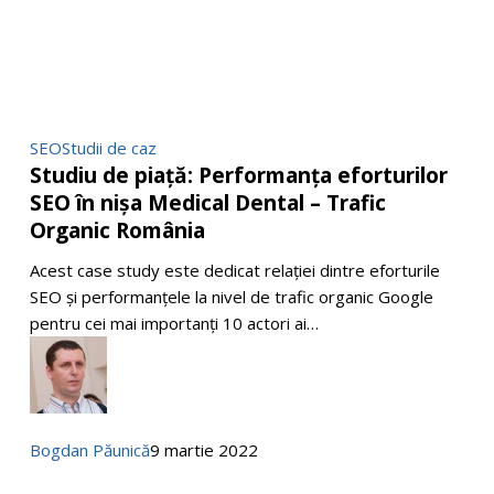
Studiu
SEO
Studii de caz
Studiu de piață: Performanța eforturilor
de
SEO în nișa Medical Dental – Trafic
piață:
Performanța
Organic România
eforturilor
Acest case study este dedicat relației dintre eforturile
SEO
SEO și performanțele la nivel de trafic organic Google
în
pentru cei mai importanți 10 actori ai…
nișa
Medical
Dental
–
Trafic
Bogdan Păunică
9 martie 2022
Organic
România