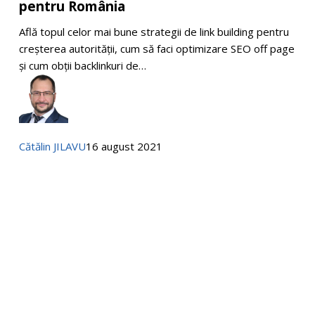
pentru România
bune
strategii
Află topul celor mai bune strategii de link building pentru
de
creșterea autorității, cum să faci optimizare SEO off page
Link
și cum obții backlinkuri de…
Building
pentru
România
Cătălin JILAVU
16 august 2021