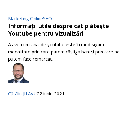
Informații
Marketing Online
SEO
Informații utile despre cât plătește
utile
Youtube pentru vizualizări
despre
cât
A avea un canal de youtube este în mod sigur o
plătește
modalitate prin care putem câștiga bani și prin care ne
Youtube
putem face remarcați…
pentru
vizualizări
Cătălin JILAVU
22 iunie 2021