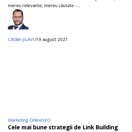
Content
mereu relevante, mereu căutate -…
Marketing?
Cătălin JILAVU
19 august 2021
Cele
Marketing Online
SEO
Cele mai bune strategii de Link Building
mai