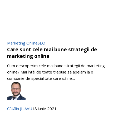
Care
Marketing Online
SEO
Care sunt cele mai bune strategii de
sunt
marketing online
cele
mai
Cum descoperim cele mai bune strategii de marketing
bune
online? Mai întâi de toate trebuie să apelăm la o
strategii
companie de specialitate care să ne…
de
marketing
online
Cătălin JILAVU
18 iunie 2021