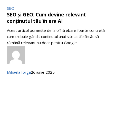
SEO
SEO
SEO și GEO: Cum devine relevant
și
conținutul tău în era AI
GEO:
Cum
Acest articol pornește de la o întrebare foarte concretă:
devine
cum trebuie gândit conținutul unui site astfel încât să
relevant
rămână relevant nu doar pentru Google…
conținutul
tău
în
era
AI
Mihaela Iorga
26 iunie 2025