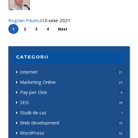
Bogdan Păunică
10 iunie 2021
1
2
3
4
Next
CATEGORII
Internet
21
Marketing Online
25
Pay per Click
9
SEO
39
Studii de caz
7
Web development
19
WordPress
32