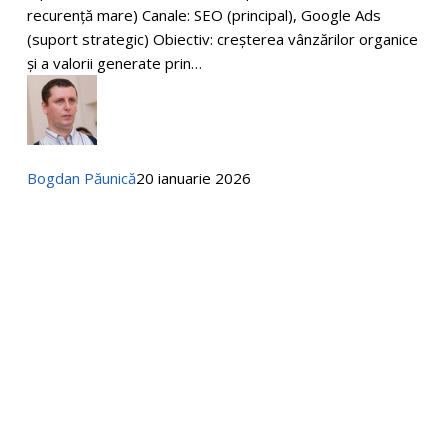
ca
recurență mare) Canale: SEO (principal), Google Ads
motor
(suport strategic) Obiectiv: creșterea vânzărilor organice
principal
și a valorii generate prin…
–
accelerat
de
Google
Ads
Bogdan Păunică
20 ianuarie 2026