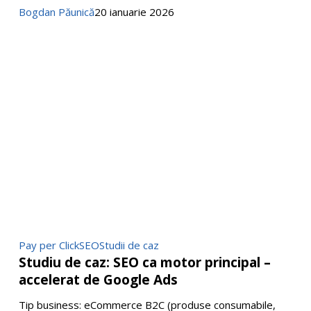
Bogdan Păunică
20 ianuarie 2026
Studiu
Pay per Click
SEO
Studii de caz
Studiu de caz: SEO ca motor principal –
de
accelerat de Google Ads
caz:
SEO
Tip business: eCommerce B2C (produse consumabile,