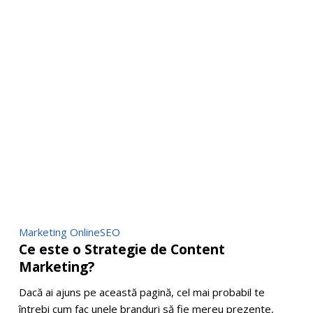
Ce
Marketing Online
SEO
Ce este o Strategie de Content
este
Marketing?
o
Strategie
Dacă ai ajuns pe această pagină, cel mai probabil te
de
întrebi cum fac unele branduri să fie mereu prezente,