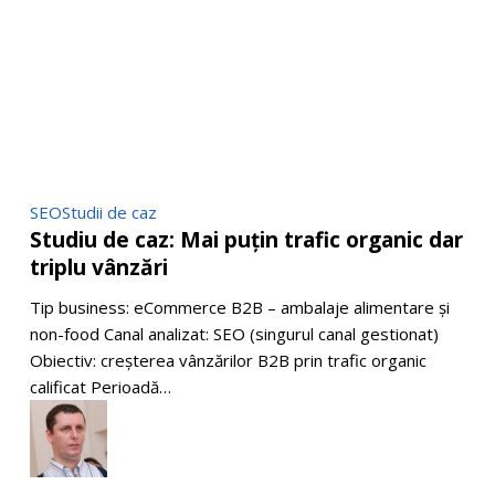
Studiu
SEO
Studii de caz
Studiu de caz: Mai puțin trafic organic dar
de
triplu vânzări
caz:
Mai
Tip business: eCommerce B2B – ambalaje alimentare și
puțin
non-food Canal analizat: SEO (singurul canal gestionat)
trafic
Obiectiv: creșterea vânzărilor B2B prin trafic organic
organic
calificat Perioadă…
dar
triplu
vânzări