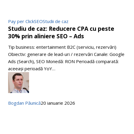
Studiu
Pay per Click
SEO
Studii de caz
Studiu de caz: Reducere CPA cu peste
de
30% prin aliniere SEO – Ads
caz:
Reducere
Tip business: entertainment B2C (serviciu, rezervări)
CPA
Obiectiv: generare de lead-uri / rezervări Canale: Google
cu
Ads (Search), SEO Monedă: RON Perioadă comparată:
peste
aceeași perioadă YoY…
30%
prin
aliniere
SEO
–
Bogdan Păunică
20 ianuarie 2026
Ads