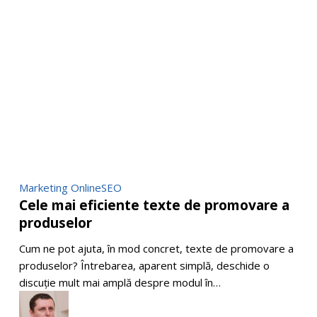
Cele
Marketing Online
SEO
Cele mai eficiente texte de promovare a
mai
produselor
eficiente
texte
Cum ne pot ajuta, în mod concret, texte de promovare a
de
produselor? Întrebarea, aparent simplă, deschide o
promovare
discuție mult mai amplă despre modul în…
a
produselor