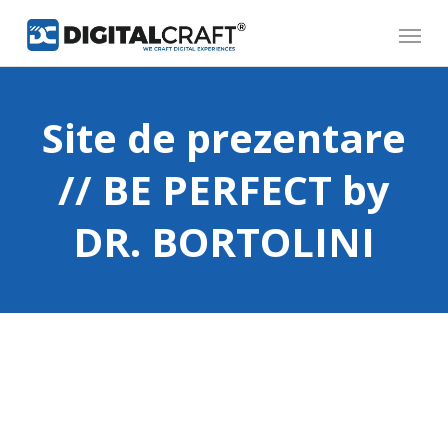
Skip
Menu
to
main
content
Site de prezentare
// BE PERFECT by
DR. BORTOLINI