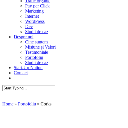
Trafic organic
Pay per Click
Marketing
Internet
WordPress
Dev
Studii de caz
Despre noi
Cine suntem
Misiune și Valori
Testimoniale
Portofoliu
Studii de caz
Start-Up Nation
Contact
AUDIT SEO
Close
Search
Home
»
Portofoliu
»
Corks