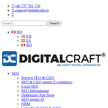
Skip
+40 737 761 710
to
contact@digitalcraft.ro
main
content
Search
RO
EN
ES
RO
Menu
SEO
Servicii SEO & GEO
SEO & GEO pentru E-commerce
Local SEO
SEO International
Optimizare App Store
SEO pentru AI
ORM