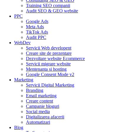
Consultanță SEO & GEO
Training SEO companii
Audit SEO & GEO website
PPC
Google Ads
Meta Ads
TikTok Ads
Audit PPC
WebDev
Servicii Web developent
Creare site de prezentare
Dezvoltare website Ecommerce
Servicii migrare website
Mentenanta si hosting
Google Consent Mode v2
Marketing
Servicii Digital Marketing
Branding
Email marketing
Creare content
Campanie bloguri
Social media
Digitalizarea afacerii
Automatizari
Blog