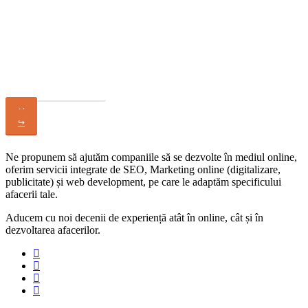
Ti-a placut acest site?
Cere Oferta
↩
↪
Ne propunem să ajutăm companiile să se dezvolte în mediul online,
oferim servicii integrate de SEO, Marketing online (digitalizare,
publicitate) și web development, pe care le adaptăm specificului
afacerii tale.
Aducem cu noi decenii de experiență atât în online, cât și în
dezvoltarea afacerilor.