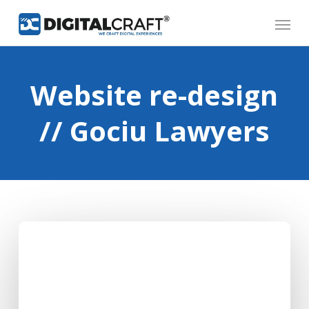
Skip
Menu
to
main
content
Website re-design
// Gociu Lawyers