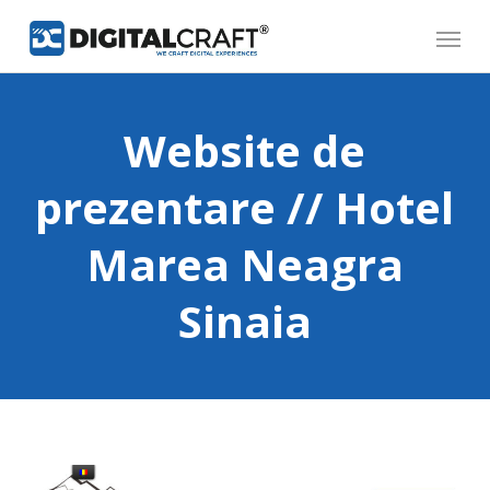
Skip
Menu
to
main
content
Website de
prezentare // Hotel
Marea Neagra
Sinaia