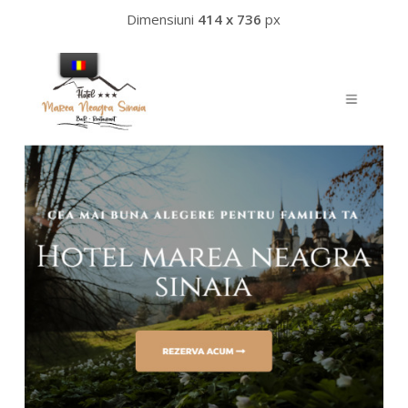
Dimensiuni
414 x 736
px