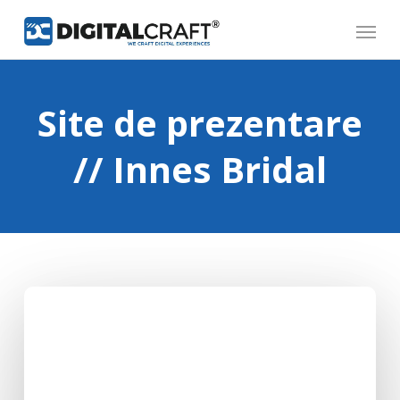
Skip
Menu
to
main
content
Site de prezentare
// Innes Bridal