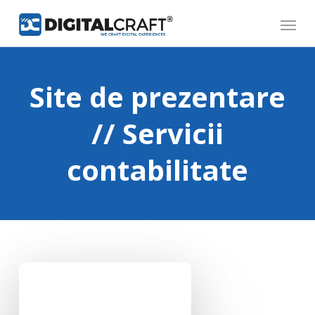
Skip
Menu
to
main
content
Site de prezentare
// Servicii
contabilitate