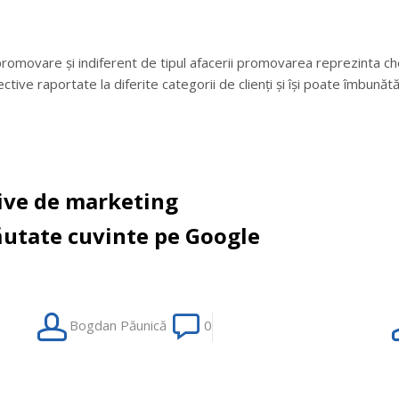
omovare și indiferent de tipul afacerii promovarea reprezinta ch
ive raportate la diferite categorii de clienți și își poate îmbunătă
ive de marketing
căutate cuvinte pe Google
Maximize
S
Bogdan Păunică
0
Conversions
d
vs.
c
Maximize
I