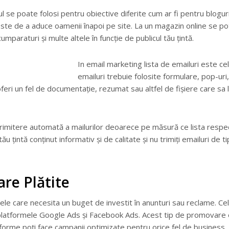
ul se poate folosi pentru obiective diferite cum ar fi pentru blogu
 este de a aduce oamenii înapoi pe site. La un magazin online se p
umparaturi și multe altele în funcție de publicul tău țintă.
In email marketing lista de emailuri este cel
emailuri trebuie folosite formulare, pop-uri
oferi un fel de documentație, rezumat sau altfel de fișiere care sa 
trimitere automată a mailurilor deoarece pe măsură ce lista respect
 tău țintă conținut informativ și de calitate și nu trimiți emailuri de
re Plătite
e care necesita un buget de investit în anunturi sau reclame. Ce
platformele Google Ads și Facebook Ads. Acest tip de promovare e
forme poți face campanii optimizate pentru orice fel de business.