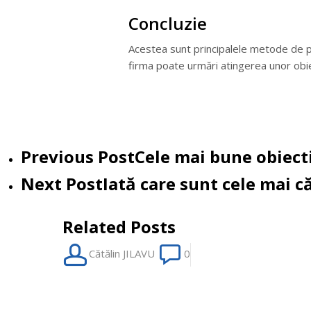
Concluzie
Acestea sunt principalele metode de pr
firma poate urmări atingerea unor obiect
Previous Post
Cele mai bune obiect
Next Post
Iată care sunt cele mai 
Related Posts
Viziunea
Cătălin JILAVU
0
și
misiunea
unei