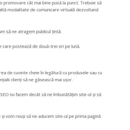
o promovare cât mai bine pusă la punct. Trebuie să
ce altă modalitate de comunicare virtuală dezvoltand
um să ne atragem publicul țintă.
e care postează de două-trei ori pe lună.
ea de cuvinte cheie în legătură cu produsele sau cu
nțialii clienți să ne găsească mai ușor.
în SEO nu facem decât să ne îmbunătățim site-ul și să
e și vom reuși să ne aducem site-ul pe prima pagină