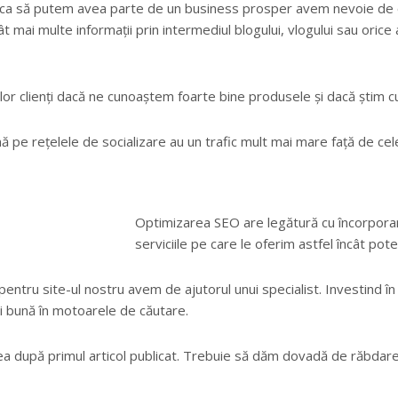
i ca să putem avea parte de un business prosper avem nevoie de 
cât mai multe informații prin intermediul blogului, vlogului sau ori
lor clienți dacă ne cunoaștem foarte bine produsele și dacă știm c
ă pe rețelele de socializare au un trafic mult mai mare față de cel
Optimizarea SEO are legătură cu încorporar
serviciile pe care le oferim astfel încât pote
pentru site-ul nostru avem de ajutorul unui specialist. Investind 
ai bună în motoarele de căutare.
ea după primul articol publicat. Trebuie să dăm dovadă de răbdar