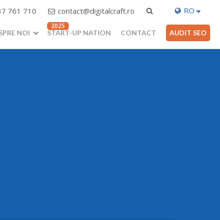
RO
37 761 710
contact@digitalcraft.ro
AUDIT SEO
SPRE NOI
START-UP NATION
CONTACT