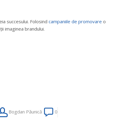
eia succesului. Folosind
campaniile de promovare
o
ții imaginea brandului.
tudiu
Bogdan Păunică
0
e
az:
mpactul