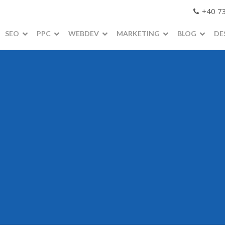
+40 7
SEO
PPC
WEBDEV
MARKETING
BLOG
DE