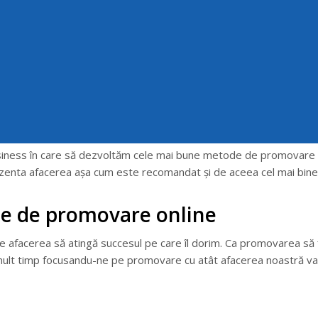
ogdan Păunică
No Comments
siness în care să dezvoltăm cele mai bune metode de promovare o
zenta afacerea așa cum este recomandat și de aceea cel mai bine e
ace de promovare online
e afacerea să atingă succesul pe care îl dorim. Ca promovarea să 
 mult timp focusandu-ne pe promovare cu atât afacerea noastră v