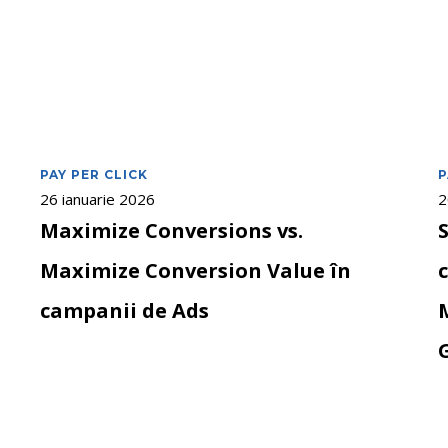
Conversion
c
Value
p
în
d
campanii
S
de
M
Ads
a
v
PAY PER CLICK
P
p
26 ianuarie 2026
2
G
A
Maximize Conversions vs.
Maximize Conversion Value în
campanii de Ads