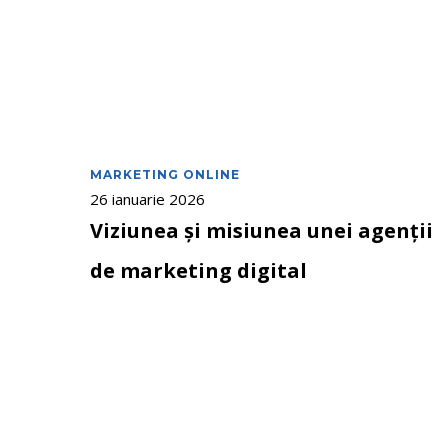
agenții
de
marketing
digital
MARKETING ONLINE
26 ianuarie 2026
Viziunea și misiunea unei agenții
de marketing digital