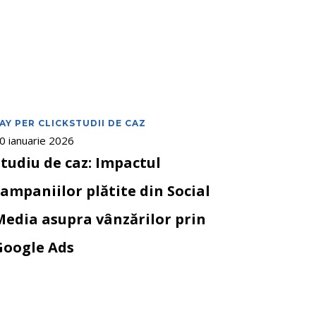
ampaniilor
lătite
in
ocial
edia
supra
ânzărilor
AY PER CLICK
STUDII DE CAZ
rin
0 ianuarie 2026
oogle
ds
Studiu de caz: Impactul
campaniilor plătite din Social
Media asupra vânzărilor prin
Google Ads