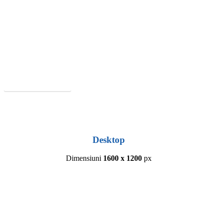
Ti-a placut acest site?
Cere Oferta
Desktop
Dimensiuni
1600 x 1200
px