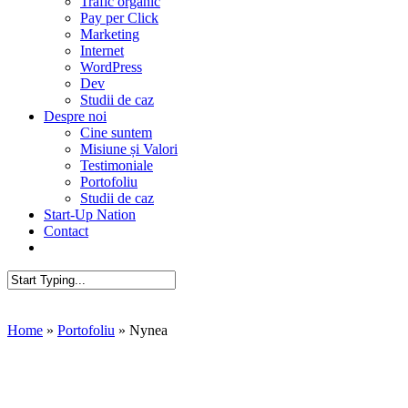
Trafic organic
Pay per Click
Marketing
Internet
WordPress
Dev
Studii de caz
Despre noi
Cine suntem
Misiune și Valori
Testimoniale
Portofoliu
Studii de caz
Start-Up Nation
Contact
AUDIT SEO
Close
Search
Home
»
Portofoliu
»
Nynea