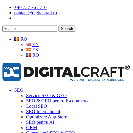
Skip
+40 737 761 710
to
contact@digitalcraft.ro
main
content
Search
RO
EN
ES
RO
Menu
SEO
Servicii SEO & GEO
SEO & GEO pentru E-commerce
Local SEO
SEO International
Optimizare App Store
SEO pentru AI
ORM
Consultanță SEO & GEO