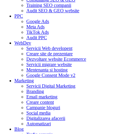
Training SEO companii
Audit SEO & GEO website
PPC
Google Ads
Meta Ads
TikTok Ads
Audit PPC
WebDev
Servicii Web developent
Creare site de prezentare
Dezvoltare website Ecommerce
Servicii migrare website
Mentenanta si hosting
Google Consent Mode v2
Marketing
Servicii Digital Marketing
Branding
Email marketing
Creare content
Campanie bloguri
Social media
Digitalizarea afacerii
Automatizari
Blog