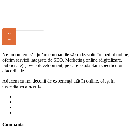
Ti-a placut acest site?
Cere Oferta
↩
↪
Ne propunem să ajutăm companiile să se dezvolte în mediul online,
oferim servicii integrate de SEO, Marketing online (digitalizare,
publicitate) și web development, pe care le adaptăm specificului
afacerii tale.
Aducem cu noi decenii de experiență atât în online, cât și în
dezvoltarea afacerilor.
Compania