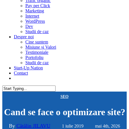
Trafic organic
Pay per Click
Marketing
Internet
WordPress
Dev
Studii de caz
Despre noi
Cine suntem
Misiune și Valori
Testimoniale
Portofoliu
Studii de caz
Start-Up Nation
Contact
AUDIT SEO
Close
SEO
Search
Cand se face o optimizare site?
By
Cătălin JILAVU
1 iulie 2019
mai 4th, 2026