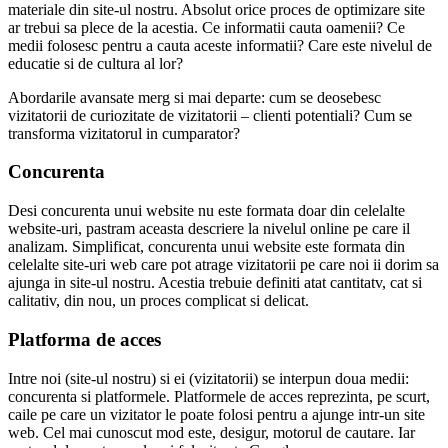
materiale din site-ul nostru. Absolut orice proces de optimizare site
ar trebui sa plece de la acestia. Ce informatii cauta oamenii? Ce
medii folosesc pentru a cauta aceste informatii? Care este nivelul de
educatie si de cultura al lor?
Abordarile avansate merg si mai departe: cum se deosebesc
vizitatorii de curiozitate de vizitatorii – clienti potentiali? Cum se
transforma vizitatorul in cumparator?
Concurenta
Desi concurenta unui website nu este formata doar din celelalte
website-uri, pastram aceasta descriere la nivelul online pe care il
analizam. Simplificat, concurenta unui website este formata din
celelalte site-uri web care pot atrage vizitatorii pe care noi ii dorim sa
ajunga in site-ul nostru. Acestia trebuie definiti atat cantitatv, cat si
calitativ, din nou, un proces complicat si delicat.
Platforma de acces
Intre noi (site-ul nostru) si ei (vizitatorii) se interpun doua medii:
concurenta si platformele. Platformele de acces reprezinta, pe scurt,
caile pe care un vizitator le poate folosi pentru a ajunge intr-un site
web. Cel mai cunoscut mod este, desigur, motorul de cautare. Iar