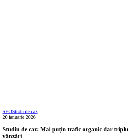
–
Ads
Studiu
SEO
Studii de caz
de
20 ianuarie 2026
caz:
Mai
Studiu de caz: Mai puțin trafic organic dar triplu
puțin
vânzări
trafic