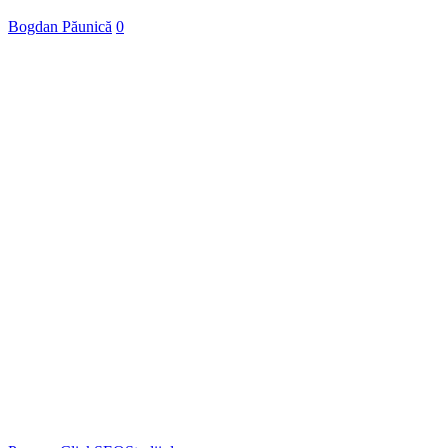
organic
Bogdan Păunică
0
dar
triplu
vânzări