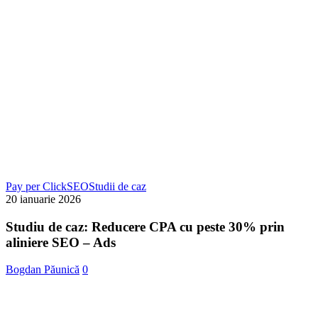
Studiu
Pay per Click
SEO
Studii de caz
de
20 ianuarie 2026
caz:
Reducere
Studiu de caz: Reducere CPA cu peste 30% prin
CPA
aliniere SEO – Ads
cu
peste
Bogdan Păunică
0
30%
prin
aliniere
SEO