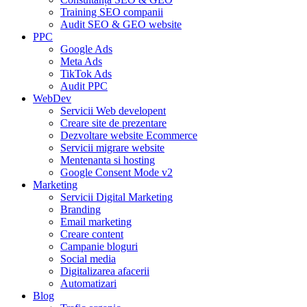
Training SEO companii
Audit SEO & GEO website
PPC
Google Ads
Meta Ads
TikTok Ads
Audit PPC
WebDev
Servicii Web developent
Creare site de prezentare
Dezvoltare website Ecommerce
Servicii migrare website
Mentenanta si hosting
Google Consent Mode v2
Marketing
Servicii Digital Marketing
Branding
Email marketing
Creare content
Campanie bloguri
Social media
Digitalizarea afacerii
Automatizari
Blog