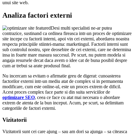
unui site web.
Analiza factori externi
Desi multi specialisti ne-ar putea
contrazice, sustinand ca ordinea fireasca intr-un proces de optimizare
site incepe cu factorii interni, apoi vin cei externi, abordarea noastra
respecta principiile stiintei-mama: marketingul. Factorii interni sunt
sub controlul nostru, spre deosebire de cei externi, care ne determina
insa in foarte mare masura succesul. Pe scurt, nu putem modela si
angaja resursele decat daca avem o idee cat de buna posibil despre
cum ar trebui sa arate produsul final.
Nu incercam sa evitam o afirmatie greu de digerat: cunoasterea
factorilor externi intr-un mediu atat de complex si in permanenta
modificare, cum este online-ul, este un proces extrem de dificil.
Acest proces complex face parte si din suita serviciilor de
optimizare SEO
, ceea ce face cu atat mai necesara o abordare
extrem de atenta de la bun inceput. Acum, pe scurt, sa delimitam
categoriile de factori externi.
Vizitatorii
Vizitatorii sunt cei care ajung – sau am dori sa ajunga – sa citeasca