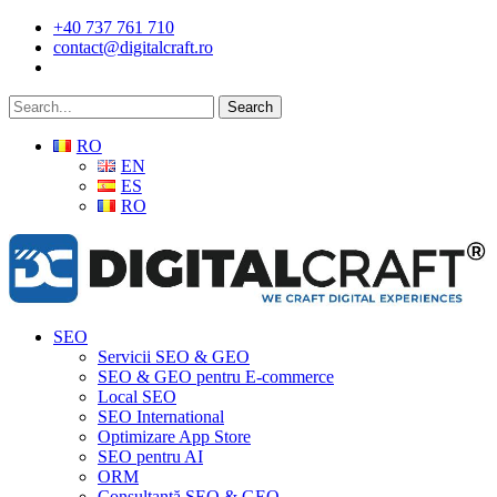
Skip
+40 737 761 710
to
contact@digitalcraft.ro
main
content
Search
RO
EN
ES
RO
Menu
SEO
Servicii SEO & GEO
SEO & GEO pentru E-commerce
Local SEO
SEO International
Optimizare App Store
SEO pentru AI
ORM
Consultanță SEO & GEO