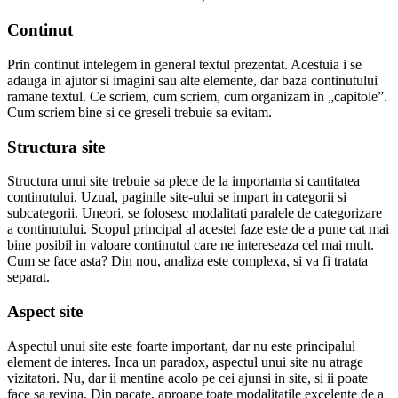
Continut
Prin continut intelegem in general textul prezentat. Acestuia i se
adauga in ajutor si imagini sau alte elemente, dar baza continutului
ramane textul. Ce scriem, cum scriem, cum organizam in „capitole”.
Cum scriem bine si ce greseli trebuie sa evitam.
Structura site
Structura unui site trebuie sa plece de la importanta si cantitatea
continutului. Uzual, paginile site-ului se impart in categorii si
subcategorii. Uneori, se folosesc modalitati paralele de categorizare
a continutului. Scopul principal al acestei faze este de a pune cat mai
bine posibil in valoare continutul care ne intereseaza cel mai mult.
Cum se face asta? Din nou, analiza este complexa, si va fi tratata
separat.
Aspect site
Aspectul unui site este foarte important, dar nu este principalul
element de interes. Inca un paradox, aspectul unui site nu atrage
vizitatori. Nu, dar ii mentine acolo pe cei ajunsi in site, si ii poate
face sa revina. Din pacate, aproape toate modalitatile excelente de a