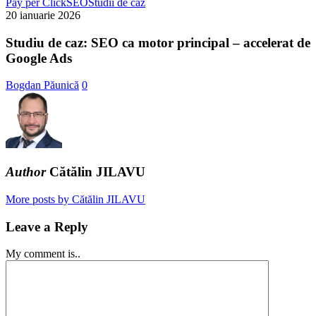
Studiu
Pay per Click
SEO
Studii de caz
de
20 ianuarie 2026
caz:
SEO
Studiu de caz: SEO ca motor principal – accelerat de
ca
Google Ads
motor
principal
Bogdan Păunică
0
–
accelerat
de
Google
Ads
Author
Cătălin JILAVU
More posts by Cătălin JILAVU
Leave a Reply
My comment is..