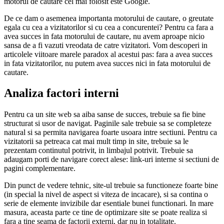
motorul de cautare cel mai folosit este Google.
De ce dam o asemenea importanta motorului de cautare, o greutate
egala cu cea a vizitatorilor si cu cea a concurentei? Pentru ca fara a
avea succes in fata motorului de cautare, nu avem aproape nicio
sansa de a fi vazuti vreodata de catre vizitatori. Vom descoperi in
articolele viitoare marele paradox al acestui pas: fara a avea succes
in fata vizitatorilor, nu putem avea succes nici in fata motorului de
cautare.
Analiza factori interni
Pentru ca un site web sa aiba sanse de succes, trebuie sa fie bine
structurat si usor de navigat. Paginile sale trebuie sa se completeze
natural si sa permita navigarea foarte usoara intre sectiuni. Pentru ca
vizitatorii sa petreaca cat mai mult timp in site, trebuie sa le
prezentam continutul potrivit, in limbajul potrivit. Trebuie sa
adaugam porti de navigare corect alese: link-uri interne si sectiuni de
pagini complementare.
Din punct de vedere tehnic, site-ul trebuie sa functioneze foarte bine
(in special la nivel de aspect si viteza de incacare), si sa contina o
serie de elemente invizibile dar esentiale bunei functionari. In mare
masura, aceasta parte ce tine de optimizare site se poate realiza si
fara a tine seama de factorii externi, dar nu in totalitate.