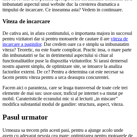
imbunatati aspectul unui website duc la cresterea dramatica a
timpului de incarcare. Ce inseamna asta? Vedem in continuare.
Viteza de incarcare
De cativa ani, in afara continutului, o importanta majora in succesul
pentru vizitatori dar si pentru motoarele de cautare il are
viteza de
incarcare a paginilor
. Dar credem oare ca e simplu sa imbunatatim
viteza? Teoretic, nu este foarte complicat. Practic insa, o mare parte
din imbunatatiri se fac in detrimentul aspectului si chiar al
functionalitatilor puse la dispozitia vizitatorilor. Si iarasi demersul
nostru aparent simplu, de optimizare site, se intoarce la analiza
factorilor externi. De ce? Pentru a determina cat este necesar sa
facem pentru viteza pentru a urca deasupra concurentei.
Facem aici o paranteza, care se leaga transversal de toate cele trei
elemente de mai sus: usor-usor, traficul pe internet s-a mutat pe
mobil. Carateristicile ecranului mic si al lecturii „in miscare”
modifica substantial modul de gandire: structura, aspect, viteza.
Pasul urmator
Urmeaza sa trecem prin acesti pasi, pentru a ajunge acolo unde
avem cu adevarat nevoia cea mare: optimizarea pentru motoarele de