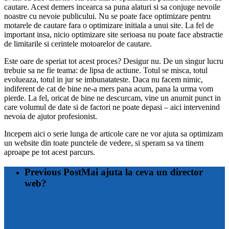
cautare. Acest demers incearca sa puna alaturi si sa conjuge nevoile
noastre cu nevoie publicului. Nu se poate face optimizare pentru
motarele de cautare fara o optimizare initiala a unui site. La fel de
important insa, nicio optimizare site serioasa nu poate face abstractie
de limitarile si cerintele motoarelor de cautare.
Este oare de speriat tot acest proces? Desigur nu. De un singur lucru
trebuie sa ne fie teama: de lipsa de actiune. Totul se misca, totul
evolueaza, totul in jur se imbunatateste. Daca nu facem nimic,
indiferent de cat de bine ne-a mers pana acum, pana la urma vom
pierde. La fel, oricat de bine ne descurcam, vine un anumit punct in
care volumul de date si de factori ne poate depasi – aici intervenind
nevoia de ajutor profesionist.
Incepem aici o serie lunga de articole care ne vor ajuta sa optimizam
un website din toate punctele de vedere, si speram sa va tinem
aproape pe tot acest parcurs.
Previous Post
Mai ajuta la ceva un director
web?