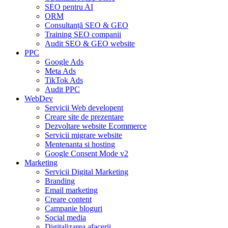
SEO pentru AI
ORM
Consultanță SEO & GEO
Training SEO companii
Audit SEO & GEO website
PPC
Google Ads
Meta Ads
TikTok Ads
Audit PPC
WebDev
Servicii Web developent
Creare site de prezentare
Dezvoltare website Ecommerce
Servicii migrare website
Mentenanta si hosting
Google Consent Mode v2
Marketing
Servicii Digital Marketing
Branding
Email marketing
Creare content
Campanie bloguri
Social media
Digitalizarea afacerii