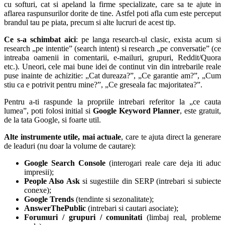
cu softuri, cat si apeland la firme specializate, care sa te ajute in
aflarea raspunsurilor dorite de tine. Astfel poti afla cum este perceput
brandul tau pe piata, precum si alte lucruri de acest tip.
Ce s-a schimbat aici
: pe langa research-ul clasic, exista acum si
research „pe intentie” (search intent) si research „pe conversatie” (ce
intreaba oamenii in comentarii, e-mailuri, grupuri, Reddit/Quora
etc.). Uneori, cele mai bune idei de continut vin din intrebarile reale
puse inainte de achizitie: „Cat dureaza?”, „Ce garantie am?”, „Cum
stiu ca e potrivit pentru mine?”, „Ce greseala fac majoritatea?”.
Pentru a-ti raspunde la propriile intrebari referitor la „ce cauta
lumea”, poti folosi initial si
Google Keyword Planner
, este gratuit,
de la tata Google, si foarte util.
Alte instrumente utile, mai actuale
, care te ajuta direct la generare
de leaduri (nu doar la volume de cautare):
Google Search Console
(interogari reale care deja iti aduc
impresii);
People Also Ask
si sugestiile din SERP (intrebari si subiecte
conexe);
Google Trends
(tendinte si sezonalitate);
AnswerThePublic
(intrebari si cautari asociate);
Forumuri / grupuri / comunitati
(limbaj real, probleme