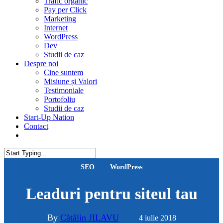
Trafic organic
Pay per Click
Marketing
Internet
WordPress
Dev
Studii de caz
Despre noi
Cine suntem
Misiune și Valori
Testimoniale
Portofoliu
Studii de caz
Start-Up Nation
Contact
AUDIT SEO
Close
SEO
WordPress
Search
Leaduri pentru siteul tau
By
Cătălin JILAVU
4 iulie 2018