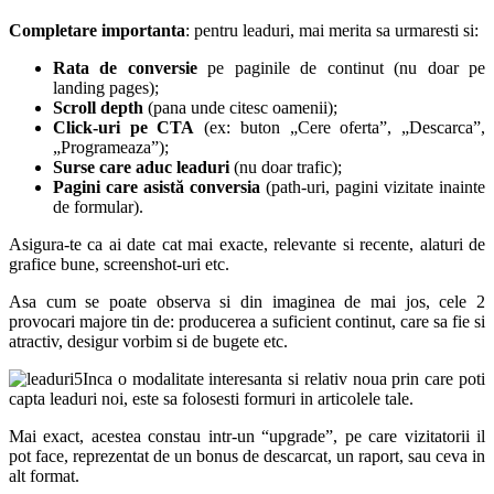
Completare importanta
: pentru leaduri, mai merita sa urmaresti si:
Rata de conversie
pe paginile de continut (nu doar pe
landing pages);
Scroll depth
(pana unde citesc oamenii);
Click-uri pe CTA
(ex: buton „Cere oferta”, „Descarca”,
„Programeaza”);
Surse care aduc leaduri
(nu doar trafic);
Pagini care asistă conversia
(path-uri, pagini vizitate inainte
de formular).
Asigura-te ca ai date cat mai exacte, relevante si recente, alaturi de
grafice bune, screenshot-uri etc.
Asa cum se poate observa si din imaginea de mai jos, cele 2
provocari majore tin de: producerea a suficient continut, care sa fie si
atractiv, desigur vorbim si de bugete etc.
Inca o modalitate interesanta si relativ noua prin care poti
capta leaduri noi, este sa folosesti formuri in articolele tale.
Mai exact, acestea constau intr-un “upgrade”, pe care vizitatorii il
pot face, reprezentat de un bonus de descarcat, un raport, sau ceva in
alt format.