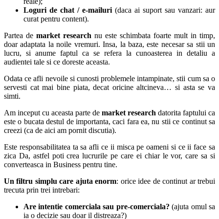
reale);
Loguri de chat / e-mailuri
(daca ai suport sau vanzari: aur
curat pentru content).
Partea de
market research
nu este schimbata foarte mult in timp,
doar adaptata la noile vremuri. Insa, la baza, este necesar sa stii un
lucru, si anume faptul ca se refera la cunoasterea in detaliu a
audientei tale si ce doreste aceasta.
Odata ce afli nevoile si cunosti problemele intampinate, stii cum sa o
servesti cat mai bine piata, decat oricine altcineva… si asta se va
simti.
Am inceput cu aceasta parte de
market research
datorita faptului ca
este o bucata destul de importanta, caci fara ea, nu stii ce continut sa
creezi (ca de aici am pornit discutia).
Este responsabilitatea ta sa afli ce ii misca pe oameni si ce ii face sa
zica Da, astfel poti crea lucrurile pe care ei chiar le vor, care sa si
converteasca in Business pentru tine.
Un filtru simplu care ajuta enorm
: orice idee de continut ar trebui
trecuta prin trei intrebari:
Are intentie comerciala sau pre-comerciala?
(ajuta omul sa
ia o decizie sau doar il distreaza?)