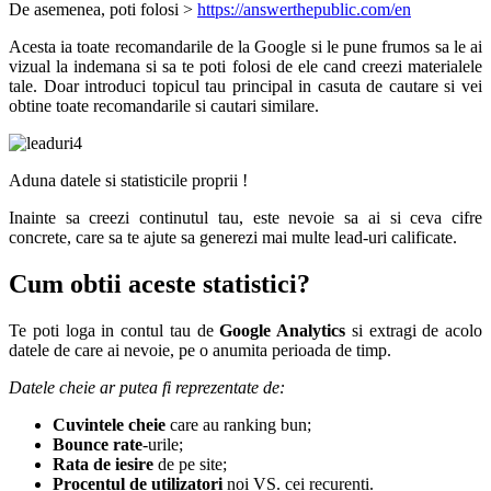
De asemenea, poti folosi >
https://answerthepublic.com/en
Acesta ia toate recomandarile de la Google si le pune frumos sa le ai
vizual la indemana si sa te poti folosi de ele cand creezi materialele
tale. Doar introduci topicul tau principal in casuta de cautare si vei
obtine toate recomandarile si cautari similare.
Aduna datele si statisticile proprii !
Inainte sa creezi continutul tau, este nevoie sa ai si ceva cifre
concrete, care sa te ajute sa generezi mai multe lead-uri calificate.
Cum obtii aceste statistici?
Te poti loga in contul tau de
Google Analytics
si extragi de acolo
datele de care ai nevoie, pe o anumita perioada de timp.
Datele cheie ar putea fi reprezentate de:
Cuvintele cheie
care au ranking bun;
Bounce rate
-urile;
Rata de iesire
de pe site;
Procentul de utilizatori
noi VS. cei recurenti.