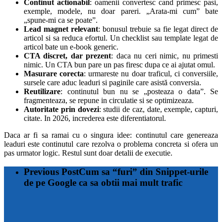
Continut actionabil
: oamenii convertesc cand primesc pasi,
exemple, modele, nu doar pareri. „Arata-mi cum” bate
„spune-mi ca se poate”.
Lead magnet relevant
: bonusul trebuie sa fie legat direct de
articol si sa reduca efortul. Un checklist sau template legat de
articol bate un e-book generic.
CTA discret, dar prezent
: daca nu ceri nimic, nu primesti
nimic. Un CTA bun pare un pas firesc dupa ce ai ajutat omul.
Masurare corecta
: urmareste nu doar traficul, ci conversiile,
sursele care aduc leaduri si paginile care asistă conversia.
Reutilizare
: continutul bun nu se „posteaza o data”. Se
fragmenteaza, se repune in circulatie si se optimizeaza.
Autoritate prin dovezi
: studii de caz, date, exemple, capturi,
citate. In 2026, increderea este diferentiatorul.
Daca ar fi sa ramai cu o singura idee: continutul care genereaza
leaduri este continutul care rezolva o problema concreta si ofera un
pas urmator logic. Restul sunt doar detalii de executie.
Previous Post
Cum sa “furi” din Snippet-urile
de pe Google ca sa obtii mai mult trafic