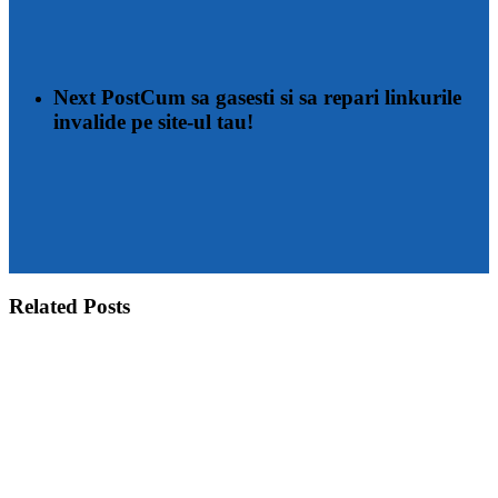
Next Post
Cum sa gasesti si sa repari linkurile
invalide pe site-ul tau!
Related Posts