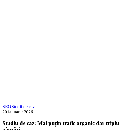
SEO
–
Ads
Studiu
SEO
Studii de caz
de
20 ianuarie 2026
caz:
Mai
Studiu de caz: Mai puțin trafic organic dar triplu
puțin
vânzări