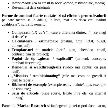
Interview-uri (ca sa cresti in social-proof, testimoniale, media)
Research si date originale.
Forme de continut foarte cautate azi (si eficiente pentru leaduri)
pe care merita sa le adaugi la lista, mai ales daca vrei leaduri
„calificate”, nu trafic generic:
Comparatii
(„X vs Y”, „care e diferenta dintre…”, „ce alegi
si de ce”);
Calculatoare / estimatoare
(costuri, timp, ROI, buget,
dimensiuni);
Template-uri si modele
(brief, plan, checklist, email,
contract, fisa de proiect);
Pagini de tip „glosar / explicatii”
(termeni, concepte,
intrebari frecvente);
Demo-uri si walkthrough-uri
(video sau capturi cu pasi
reali);
„Mistakes / troubleshooting”
(cele mai comune greseli si
cum le repari);
Biblioteci de exemple
(exemple reale, inainte/dupa, exemple
de rezultate);
Serii de articole
(piese scurte, legate intre ele, cu internal
linking).
Partea de
Market Research
si intelegerea pietei o poti face atat tu,