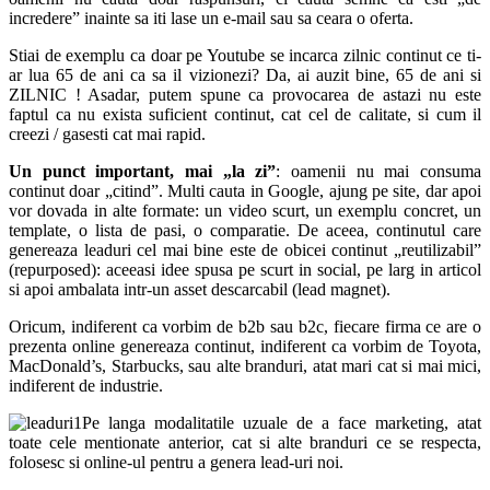
incredere” inainte sa iti lase un e-mail sau sa ceara o oferta.
Stiai de exemplu ca doar pe Youtube se incarca zilnic continut ce ti-
ar lua 65 de ani ca sa il vizionezi? Da, ai auzit bine, 65 de ani si
ZILNIC ! Asadar, putem spune ca provocarea de astazi nu este
faptul ca nu exista suficient continut, cat cel de calitate, si cum il
creezi / gasesti cat mai rapid.
Un punct important, mai „la zi”
: oamenii nu mai consuma
continut doar „citind”. Multi cauta in Google, ajung pe site, dar apoi
vor dovada in alte formate: un video scurt, un exemplu concret, un
template, o lista de pasi, o comparatie. De aceea, continutul care
genereaza leaduri cel mai bine este de obicei continut „reutilizabil”
(repurposed): aceeasi idee spusa pe scurt in social, pe larg in articol
si apoi ambalata intr-un asset descarcabil (lead magnet).
Oricum, indiferent ca vorbim de b2b sau b2c, fiecare firma ce are o
prezenta online genereaza continut, indiferent ca vorbim de Toyota,
MacDonald’s, Starbucks, sau alte branduri, atat mari cat si mai mici,
indiferent de industrie.
Pe langa modalitatile uzuale de a face marketing, atat
toate cele mentionate anterior, cat si alte branduri ce se respecta,
folosesc si online-ul pentru a genera lead-uri noi.