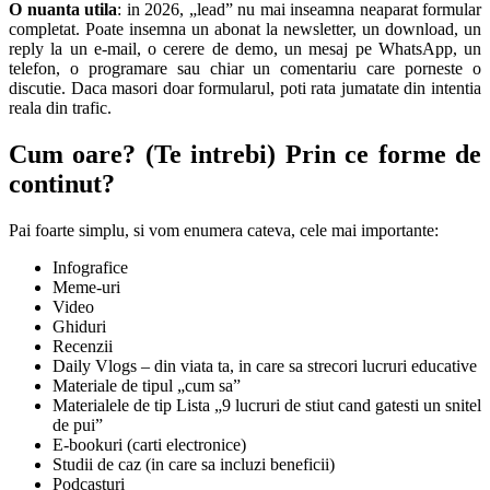
O nuanta utila
: in 2026, „lead” nu mai inseamna neaparat formular
completat. Poate insemna un abonat la newsletter, un download, un
reply la un e-mail, o cerere de demo, un mesaj pe WhatsApp, un
telefon, o programare sau chiar un comentariu care porneste o
discutie. Daca masori doar formularul, poti rata jumatate din intentia
reala din trafic.
Cum oare? (Te intrebi) Prin ce forme de
continut?
Pai foarte simplu, si vom enumera cateva, cele mai importante:
Infografice
Meme-uri
Video
Ghiduri
Recenzii
Daily Vlogs – din viata ta, in care sa strecori lucruri educative
Materiale de tipul „cum sa”
Materialele de tip Lista „9 lucruri de stiut cand gatesti un snitel
de pui”
E-bookuri (carti electronice)
Studii de caz (in care sa incluzi beneficii)
Podcasturi