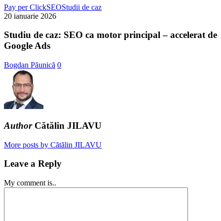
Studiu
Pay per Click
SEO
Studii de caz
de
20 ianuarie 2026
caz:
SEO
Studiu de caz: SEO ca motor principal – accelerat de
ca
Google Ads
motor
principal
Bogdan Păunică
0
–
accelerat
de
Google
Ads
Author
Cătălin JILAVU
More posts by Cătălin JILAVU
Leave a Reply
My comment is..