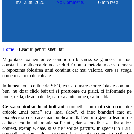
mai 28th, 2026
No Comments
16 min read
Home
»
Leaduri pentru siteul tau
Majoritatea oamenilor ce conduc un business se gandesc in mod
constant la obtinerea de noi leaduri. O buna metoda in acest demers
il reprezinta folosirea unui continut cat mai valoros, care sa atraga
oameni cat mai de calitate.
In lumea noua ce tine de SEO, exista o mare cerere fata de continut
bun, nu doar click bait-uri si prostioare cu pisici, ci informatie pe
bune, reala, de actualitate, care sa ajute lumea, sa fie utila.
Ce s-a schimbat in ultimii ani
: competitia nu mai este doar intre
articole „mai bune” sau „mai slabe”, ci intre branduri care au
incredere
si cele care doar publica mult. Pentru a genera leaduri de
calitate, continutul trebuie sa fie util, dar si credibil: sa aiba autor,
context, exemple, date, si sa fie usor de parcurs. In special in B2B,
oamenii nu cauta doar raspunsuri, ci cauta semne ca esti „de