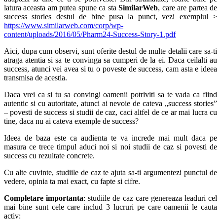
latura aceasta am putea spune ca sta
SimilarWeb
, care are partea de
success stories destul de bine pusa la punct, vezi exemplul >
https://www.similarweb.com/corp/wp-
content/uploads/2016/05/Pharm24-Success-Story-1.pdf
Aici, dupa cum observi, sunt oferite destul de multe detalii care sa-ti
atraga atentia si sa te convinga sa cumperi de la ei. Daca ceilalti au
success, atunci vei avea si tu o poveste de success, cam asta e ideea
transmisa de acestia.
Daca vrei ca si tu sa convingi oamenii potriviti sa te vada ca fiind
autentic si cu autoritate, atunci ai nevoie de cateva „success stories”
– povesti de success si studii de caz, caci altfel de ce ar mai lucra cu
tine, daca nu ai cateva exemple de success?
Ideea de baza este ca audienta te va increde mai mult daca pe
masura ce trece timpul aduci noi si noi studii de caz si povesti de
success cu rezultate concrete.
Cu alte cuvinte, studiile de caz te ajuta sa-ti argumentezi punctul de
vedere, opinia ta mai exact, cu fapte si cifre.
Completare importanta
: studiile de caz care genereaza leaduri cel
mai bine sunt cele care includ 3 lucruri pe care oamenii le cauta
activ: