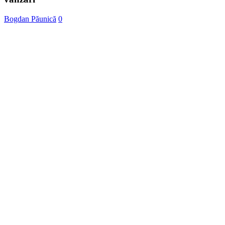
trafic
organic
Bogdan Păunică
0
dar
triplu
vânzări