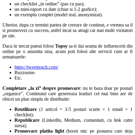
un checklist „in ordine” (pas cu pas);
un mini-raport cu date (chiar si 1-2 grafice);
un exemplu complet (model real, anonymizat).
Ulterior, dupa ce termini partea de creeare de continut, e vremea sa il
si promovezi cu success, astfel incat sa atragi cat mai multi vizitatori
pe site.
Daca in trecut puteai folosi
Topsy
sa-ti dai seama de influencerii din
online pe o anumita nisa, acum poti folosi alte servicii cum ar fi
urmatoarele:
https://tweetreach.com/
Buzzsumo
Etc.
Completare „la zi” despre promovare
: nu te baza doar pe postari
„organice”. Continutul care genereaza leaduri cel mai bine are de
obicei un plan simplu de distributie:
Reutilizare
(1 articol = 3-5 postari scurte + 1 email + 1
checklist);
Republicare
(LinkedIn, Medium, comunitati, cu link catre
sursa);
Promovare platita light
(boost mic pe postarea care deja