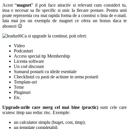
Acest “
magnet
” il poti face atractiv si relevant cum consideri tu,
insa e necesar sa fie specific si unic la fiecare postare. Pentru unii
poate reprezenta cea mai rapida forma de a construi o lista de e-mail.
Iata mai jos un exemplu de magnet ce ofera un bonus daca te
abonezi 😉
Ca si upgrade la continut, poti oferi:
Video
Podcasturi
Access special tip Membership
Licenta software
Un cod discount
Sumarul postarii cu ideile esentiale
Checklistul cu pasii de actiune in urma postarii
Template-uri
Teme
Pluginuri
Etc.
Upgrade-urile care merg cel mai bine (practic)
sunt cele care
scutesc timp sau reduc risc. Exemple:
un calculator simplu (buget, cost, timp);
un template completabil;