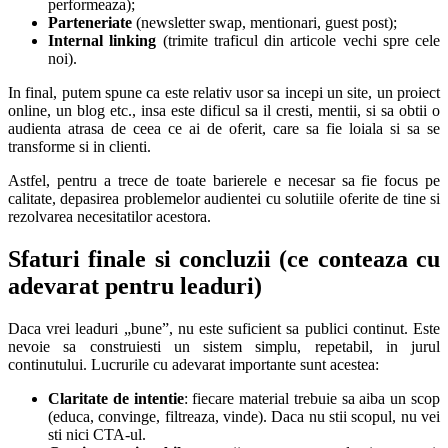
performeaza);
Parteneriate
(newsletter swap, mentionari, guest post);
Internal linking
(trimite traficul din articole vechi spre cele
noi).
In final, putem spune ca este relativ usor sa incepi un site, un proiect
online, un blog etc., insa este dificul sa il cresti, mentii, si sa obtii o
audienta atrasa de ceea ce ai de oferit, care sa fie loiala si sa se
transforme si in clienti.
Astfel, pentru a trece de toate barierele e necesar sa fie focus pe
calitate, depasirea problemelor audientei cu solutiile oferite de tine si
rezolvarea necesitatilor acestora.
Sfaturi finale si concluzii (ce conteaza cu
adevarat pentru leaduri)
Daca vrei leaduri „bune”, nu este suficient sa publici continut. Este
nevoie sa construiesti un sistem simplu, repetabil, in jurul
continutului. Lucrurile cu adevarat importante sunt acestea:
Claritate de intentie
: fiecare material trebuie sa aiba un scop
(educa, convinge, filtreaza, vinde). Daca nu stii scopul, nu vei
sti nici CTA-ul.