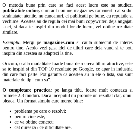
O metoda buna prin care sa faci acest lucru este sa studiezi
publicatiile online,
cum ar fi online magazines romanesti cat si din
strainatate; atentie, nu cancanuri, ci publicatii pe bune, cu reputatie si
vechime. Acestea au de regula cei mai buni copywriteri deja angajati
la ei, si daca te inspiri din modul lor de lucru, vei obtine rezultate
similare.
Exemplu
: Mergi pe
magazines.com
si cauta subiectul de interes
pentru tine. Acolo vezi gasi idei de titluri care deja vand si te poti
inspira din acestea sa adaptezi la tine.
Oricum, o alta modalitate foarte buna de a creea titluri atractive, este
sa te inspiri si din
TOP 10 rezultate pe Google
, ce apar in industria
din care faci parte. Pot garanta ca acestea au in ele o lista, sau sunt
materiale de tip “cum sa”.
O completare practica
: pe langa titlu, foarte mult conteaza si
primele 2-3 randuri. Daca inceputul nu promite un rezultat clar, omul
pleaca. Un format simplu care merge bine:
problema pe care o rezolvi;
pentru cine este;
ce va obtine concret;
cat dureaza / ce dificultate are.