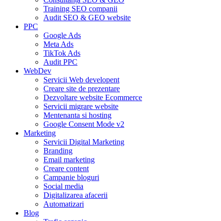
Training SEO companii
Audit SEO & GEO website
PPC
Google Ads
Meta Ads
TikTok Ads
Audit PPC
WebDev
Servicii Web developent
Creare site de prezentare
Dezvoltare website Ecommerce
Servicii migrare website
Mentenanta si hosting
Google Consent Mode v2
Marketing
Servicii Digital Marketing
Branding
Email marketing
Creare content
Campanie bloguri
Social media
Digitalizarea afacerii
Automatizari
Blog