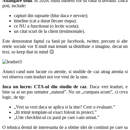
Adaugare utila
: in 2026, multi oameni vor sa vada si
dovada
. Daca
poti, include:
capturi din rapoarte (blur daca e nevoie);
timeline (cat a durat fiecare etapa);
ce NU a functionat (o lectie scurta);
un citat scurt de la client (testimoniale).
Este demonstrat faptul ca fanii pe facebook, twitter, precum si alte
retele sociale vor fi mult mai tentati sa distribuie o imagine, decat un
text, so keep that in mind 😉
Atunci cand sunt facute cu atentie, si studiile de caz atrag atentia si
vei observa cum leaduri noi vor veni de la sine.
Inca un lucru: CTA-ul din studiu de caz
. Daca vrei leaduri, e
bine sa ai un pas urmator „natural”. Nu un „cumpara acum”, ci ceva
logic, de tip:
„Vrei sa vezi daca se aplica si la tine? Cere o evaluare.”
„Iti trimit template-ul exact folosit in proiect.”
„Uite checklist-ul cu pasii pe care i-am urmat.”
O tehnica destul de interesanta de a obtine idei de continut pe care sa