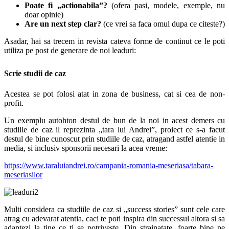
Poate fi „actionabila”?
(ofera pasi, modele, exemple, nu
doar opinie)
Are un next step clar?
(ce vrei sa faca omul dupa ce citeste?)
Asadar, hai sa trecem in revista cateva forme de continut ce le poti
utiliza pe post de generare de noi leaduri:
Scrie studii de caz
Acestea se pot folosi atat in zona de business, cat si cea de non-
profit.
Un exemplu autohton destul de bun de la noi in acest demers cu
studiile de caz il reprezinta „tara lui Andrei”, proiect ce s-a facut
destul de bine cunoscut prin studiile de caz, atragand astfel atentie in
media, si inclusiv sponsorii necesari la acea vreme:
https://www.taraluiandrei.ro/campania-romania-meseriasa/tabara-
meseriasilor
Multi considera ca studiile de caz si „success stories” sunt cele care
atrag cu adevarat atentia, caci te poti inspira din successul altora si sa
adaptezi la tine ce ti se potriveste. Din strainatate, foarte bine pe