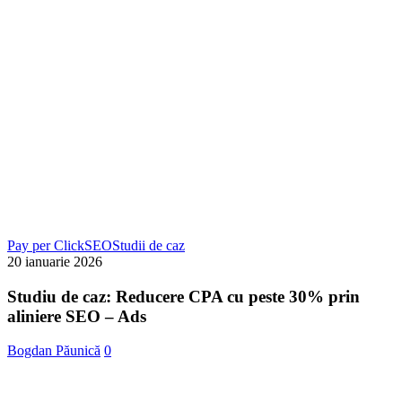
Studiu
Pay per Click
SEO
Studii de caz
de
20 ianuarie 2026
caz:
Reducere
Studiu de caz: Reducere CPA cu peste 30% prin
CPA
aliniere SEO – Ads
cu
peste
Bogdan Păunică
0
30%
prin
aliniere