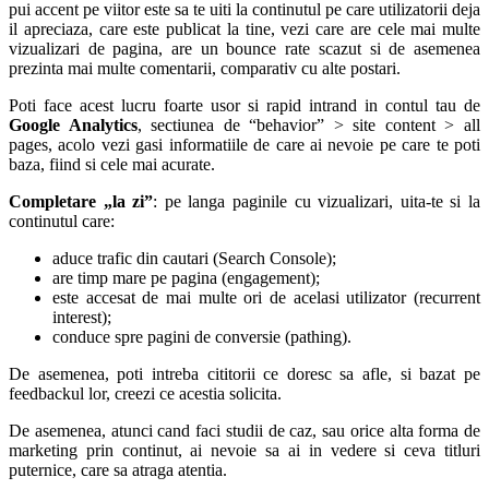
pui accent pe viitor este sa te uiti la continutul pe care utilizatorii deja
il apreciaza, care este publicat la tine, vezi care are cele mai multe
vizualizari de pagina, are un bounce rate scazut si de asemenea
prezinta mai multe comentarii, comparativ cu alte postari.
Poti face acest lucru foarte usor si rapid intrand in contul tau de
Google Analytics
, sectiunea de “behavior” > site content > all
pages, acolo vezi gasi informatiile de care ai nevoie pe care te poti
baza, fiind si cele mai acurate.
Completare „la zi”
: pe langa paginile cu vizualizari, uita-te si la
continutul care:
aduce trafic din cautari (Search Console);
are timp mare pe pagina (engagement);
este accesat de mai multe ori de acelasi utilizator (recurrent
interest);
conduce spre pagini de conversie (pathing).
De asemenea, poti intreba cititorii ce doresc sa afle, si bazat pe
feedbackul lor, creezi ce acestia solicita.
De asemenea, atunci cand faci studii de caz, sau orice alta forma de
marketing prin continut, ai nevoie sa ai in vedere si ceva titluri
puternice, care sa atraga atentia.