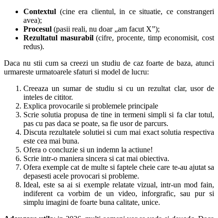
Contextul
(cine era clientul, in ce situatie, ce constrangeri
avea);
Procesul
(pasii reali, nu doar „am facut X”);
Rezultatul masurabil
(cifre, procente, timp economisit, cost
redus).
Daca nu stii cum sa creezi un studiu de caz foarte de baza, atunci
urmareste urmatoarele sfaturi si model de lucru:
Creeaza un sumar de studiu si cu un rezultat clar, usor de
inteles de cititor.
Explica provocarile si problemele principale
Scrie solutia propusa de tine in termeni simpli si fa clar totul,
pas cu pas daca se poate, sa fie usor de parcurs.
Discuta rezultatele solutiei si cum mai exact solutia respectiva
este cea mai buna.
Ofera o concluzie si un indemn la actiune!
Scrie intr-o maniera sincera si cat mai obiectiva.
Ofera exemple cat de multe si faptele cheie care te-au ajutat sa
depasesti acele provocari si probleme.
Ideal, este sa ai si exemple relatate vizual, intr-un mod fain,
indiferent ca vorbim de un video, inforgrafic, sau pur si
simplu imagini de foarte buna calitate, unice.