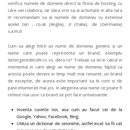
verifica numele de domenii direct la firma de hosting cu
care vei colabora, iar daca vrei sa ai activitate in alta tara
iti recomandam sa ai numele de domeniu cu extensia
acelei tari , co.uk (Anglia), .it (Italia), .de (Germania)
s.a.m.d.
Cum sa alegi între un nume de domeniu generic și un
nume care poate reprezenta un brand, exemplu
detergentderufe.ro vs. dero.ro? Trebuie sa iei in calcul in
momentul in care alegi un nume de domeniu faptul ca
acesta poate deveni in timp mult mai renumit, un brand
de exceptie, de aceea este important sa tii cont si de
pasii enumerati mai jos. In alegerea unui nume ce poate fi
retinut mai usor ca brand se pot face urmatoarele:
Inventa cuvinte noi, asa cum au facut cei de la
Google, Yahoo, Facebook, Bing;
Utiliza un dictionar de sinonime, astfel incat sa fii cat