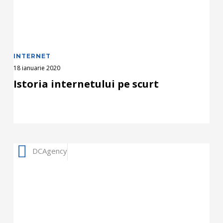
INTERNET
18 ianuarie 2020
Istoria internetului pe scurt
Cum
DCAgency
sa
gasesti
si
sa
corectezi
link-