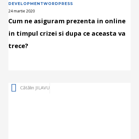
DEVELOPMENT
WORDPRESS
va
24 martie 2020
trece?
Cum ne asiguram prezenta in online
in timpul crizei si dupa ce aceasta va
trece?
Istoria
Cătălin JILAVU
internetului
pe
scurt