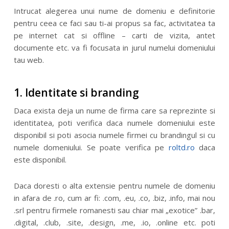
Intrucat alegerea unui nume de domeniu e definitorie
pentru ceea ce faci sau ti-ai propus sa fac, activitatea ta
pe internet cat si offline – carti de vizita, antet
documente etc. va fi focusata in jurul numelui domeniului
tau web.
1. Identitate si branding
Daca exista deja un nume de firma care sa reprezinte si
identitatea, poti verifica daca numele domeniului este
disponibil si poti asocia numele firmei cu brandingul si cu
numele domeniului. Se poate verifica pe
roltd.ro
daca
este disponibil.
Daca doresti o alta extensie pentru numele de domeniu
in afara de .ro, cum ar fi: .com, .eu, .co, .biz, .info, mai nou
.srl pentru firmele romanesti sau chiar mai „exotice” .bar,
.digital, .club, .site, .design, .me, .io, .online etc. poti