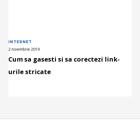
urile
stricate
INTERNET
2 noiembrie 2019
Cum sa gasesti si sa corectezi link-
urile stricate