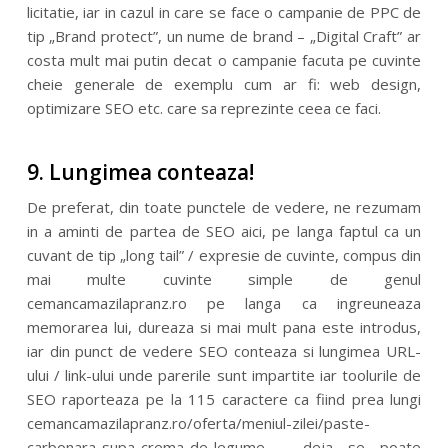
licitatie, iar in cazul in care se face o campanie de PPC de
tip „Brand protect”, un nume de brand – „Digital Craft” ar
costa mult mai putin decat o campanie facuta pe cuvinte
cheie generale de exemplu cum ar fi: web design,
optimizare SEO etc. care sa reprezinte ceea ce faci.
9. Lungimea conteaza!
De preferat, din toate punctele de vedere, ne rezumam
in a aminti de partea de SEO aici, pe langa faptul ca un
cuvant de tip „long tail” / expresie de cuvinte, compus din
mai multe cuvinte simple de genul
cemancamazilapranz.ro pe langa ca ingreuneaza
memorarea lui, dureaza si mai mult pana este introdus,
iar din punct de vedere SEO conteaza si lungimea URL-
ului / link-ului unde parerile sunt impartite iar toolurile de
SEO raporteaza pe la 115 caractere ca fiind prea lungi
cemancamazilapranz.ro/oferta/meniul-zilei/paste-
carbonara-supa-crema-de-legume – deja se poate