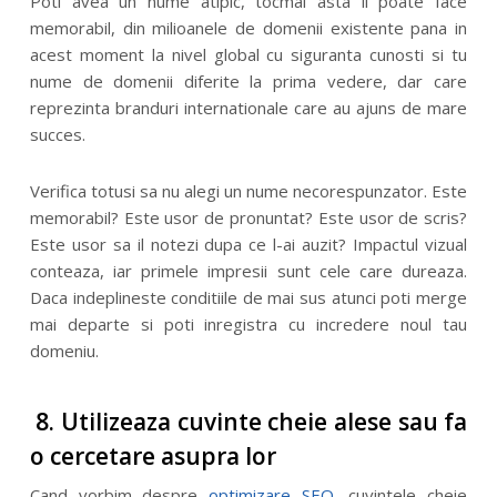
Poti avea un nume atipic, tocmai asta il poate face
memorabil, din milioanele de domenii existente pana in
acest moment la nivel global cu siguranta cunosti si tu
nume de domenii diferite la prima vedere, dar care
reprezinta branduri internationale care au ajuns de mare
succes.
Verifica totusi sa nu alegi un nume necorespunzator. Este
memorabil? Este usor de pronuntat? Este usor de scris?
Este usor sa il notezi dupa ce l-ai auzit? Impactul vizual
conteaza, iar primele impresii sunt cele care dureaza.
Daca indeplineste conditiile de mai sus atunci poti merge
mai departe si poti inregistra cu incredere noul tau
domeniu.
8. Utilizeaza cuvinte cheie alese sau fa
o cercetare asupra lor
Cand vorbim despre
optimizare SEO
, cuvintele cheie