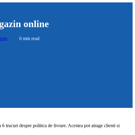
gazin online
nts
6 min read
6 trucuri despre politica de livrare. Acestea pot atrage clienti si