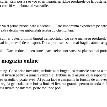
curier, prin posta sau vor ei sa mearga sa ridice produsele de la posta sa
 care iti va imbunatati vanzarile.
ne va fi prima preocupare a clientului. Este importanta experienta pe care
xtra detalii vor imbunatati relatia cu clientul tau.
l l-ar putea primi in timpul transportului. Cu cat e mai greu produsul, cu
sul in procesul de transport. Daca produsele sunt mai fragile, atunci asig
lui. Daca reduci dimensiunea pachetelor sunt sanse sa platesti mai putin,
n magazin online
ing. Ca si orice investitie, trebuie sa ai bugetul si resursele care sa o aco
al al livrarii pentru a urmari vanzarile. Trebuie sa te asiguri ca ai rapo
ea gratuita o poate avea. Ai putea face o campanie in functie de un eveni
gula generala, ar trebui sa limitezi livrarea gratuita pentru metoda de li
a livrare pe internet, peste tot unde poti.