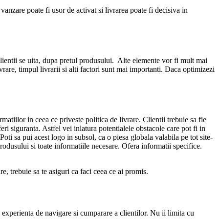
nzare poate fi usor de activat si livrarea poate fi decisiva in
 clientii se uita, dupa pretul produsului. Alte elemente vor fi mult mai
are, timpul livrarii si alti factori sunt mai importanti. Daca optimizezi
tiilor in ceea ce priveste politica de livrare. Clientii trebuie sa fie
ri siguranta. Astfel vei inlatura potentialele obstacole care pot fi in
i sa pui acest logo in subsol, ca o piesa globala valabila pe tot site-
produsului si toate informatiile necesare. Ofera informatii specifice.
are, trebuie sa te asiguri ca faci ceea ce ai promis.
 experienta de navigare si cumparare a clientilor. Nu ii limita cu