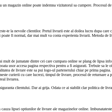
u un magazin online poate indemna vizitatorul sa cumpere. Procesul de va
ste-te la nevoile clientilor. Pretul livrarii este al doilea lucru dupa care
 poate fi normal, dar mai mult va conta experienta livrarii. Metoda de livr
ai mult de jumatate dintre cei care cumpara online se plang de lipsa informa
poata usor accesa pagina respectiva pentru a fi asigurati. Trebuie sa le ofe
ea de livrare este sa pui logo-ul partenerului chiar pe prima pagina. Pot
umeste curierii cu care lucrezi, timpul de livrare, procesul de returnare a 
real livrarea.
iguranta clientului. Dar ai grija. Odata ce ai stabilit clar politica de livr
n cauza lipsei optiunilor de livrare ale magazinelor online. Imbunatateste