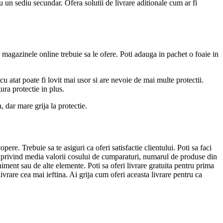
u un sediu secundar. Ofera solutii de livrare aditionale cum ar fi
 magazinele online trebuie sa le ofere. Poti adauga in pachet o foaie in
 atat poate fi lovit mai usor si are nevoie de mai multe protectii.
ura protectie in plus.
 dar mare grija la protectie.
pere. Trebuie sa te asiguri ca oferi satisfactie clientului. Poti sa faci
arte privind media valorii cosului de cumparaturi, numarul de produse din
ment sau de alte elemente. Poti sa oferi livrare gratuita pentru prima
vrare cea mai ieftina. Ai grija cum oferi aceasta livrare pentru ca