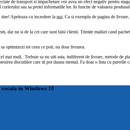
fectate de transport si impachetare vor avea un efect negativ pentru magazi
l curierului sau sa preiei informatiile lor. In functie de valoarea produsu
a tine! Apeleaza cu incredere la
noi
. Ca si exemplu de pagina de livrare,
i, dar nu si de la cei care sunt falsi clienti. Trimite mailuri cand pachetu
sa optimizezi tot ceea ce poti, nu doar livrarea.
el mai mult. Trebuie sa nu uiti asta, indiferent de livrare, metode de plat
struirea discutiilor care iti pot dauna mental. Fa doar o lista cu parerile
a vocala in Windows 10