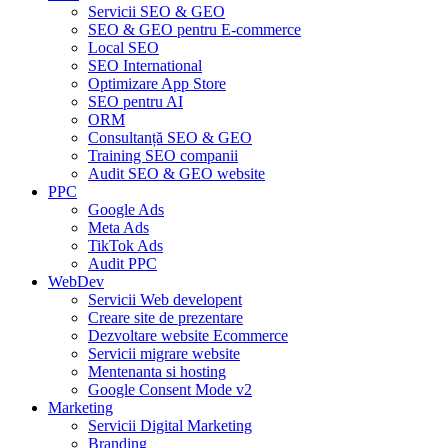
Servicii SEO & GEO
SEO & GEO pentru E-commerce
Local SEO
SEO International
Optimizare App Store
SEO pentru AI
ORM
Consultanță SEO & GEO
Training SEO companii
Audit SEO & GEO website
PPC
Google Ads
Meta Ads
TikTok Ads
Audit PPC
WebDev
Servicii Web developent
Creare site de prezentare
Dezvoltare website Ecommerce
Servicii migrare website
Mentenanta si hosting
Google Consent Mode v2
Marketing
Servicii Digital Marketing
Branding