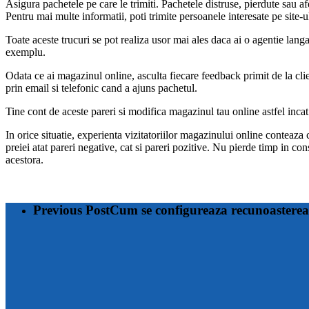
Asigura pachetele pe care le trimiti. Pachetele distruse, pierdute sau a
Pentru mai multe informatii, poti trimite persoanele interesate pe site-u
Toate aceste trucuri se pot realiza usor mai ales daca ai o agentie lang
exemplu.
Odata ce ai magazinul online, asculta fiecare feedback primit de la client
prin email si telefonic cand a ajuns pachetul.
Tine cont de aceste pareri si modifica magazinul tau online astfel incat 
In orice situatie, experienta vizitatoriilor magazinului online conteaza c
preiei atat pareri negative, cat si pareri pozitive. Nu pierde timp in con
acestora.
Previous Post
Cum se configureaza recunoastere