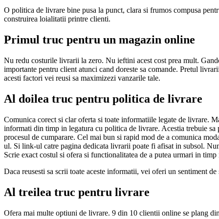
O politica de livrare bine pusa la punct, clara si frumos compusa pentr
construirea loialitatii printre clienti.
Primul truc pentru un magazin online
Nu redu costurile livrarii la zero. Nu ieftini acest cost prea mult. Gande
importante pentru client atunci cand doreste sa comande. Pretul livrarii
acesti factori vei reusi sa maximizezi vanzarile tale.
Al doilea truc pentru politica de livrare
Comunica corect si clar oferta si toate informatiile legate de livrare. M
informati din timp in legatura cu politica de livrare. Acestia trebuie sa 
procesul de cumparare. Cel mai bun si rapid mod de a comunica modalitat
ul. Si link-ul catre pagina dedicata livrarii poate fi afisat in subsol. N
Scrie exact costul si ofera si functionalitatea de a putea urmari in timp 
Daca reusesti sa scrii toate aceste informatii, vei oferi un sentiment de s
Al treilea truc pentru livrare
Ofera mai multe optiuni de livrare. 9 din 10 clientii online se plang di