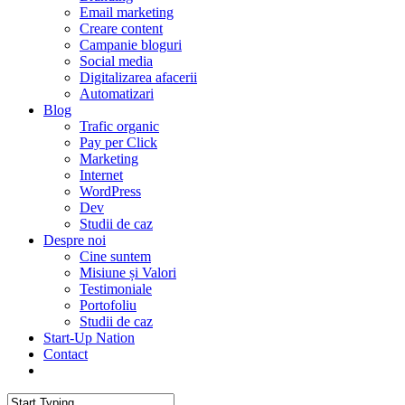
Email marketing
Creare content
Campanie bloguri
Social media
Digitalizarea afacerii
Automatizari
Blog
Trafic organic
Pay per Click
Marketing
Internet
WordPress
Dev
Studii de caz
Despre noi
Cine suntem
Misiune și Valori
Testimoniale
Portofoliu
Studii de caz
Start-Up Nation
Contact
AUDIT SEO