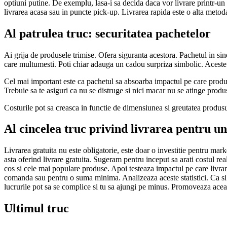
optiuni putine. De exemplu, lasa-i sa decida daca vor livrare printr-un 
livrarea acasa sau in puncte pick-up. Livrarea rapida este o alta metoda
Al patrulea truc: securitatea pachetelor
Ai grija de produsele trimise. Ofera siguranta acestora. Pachetul in si
care multumesti. Poti chiar adauga un cadou surpriza simbolic. Aceste e
Cel mai important este ca pachetul sa absoarba impactul pe care produsu
Trebuie sa te asiguri ca nu se distruge si nici macar nu se atinge produ
Costurile pot sa creasca in functie de dimensiunea si greutatea produsu
Al cincelea truc privind livrarea pentru u
Livrarea gratuita nu este obligatorie, este doar o investitie pentru market
asta oferind livrare gratuita. Sugeram pentru inceput sa arati costul re
cos si cele mai populare produse. Apoi testeaza impactul pe care livrar
comanda sau pentru o suma minima. Analizeaza aceste statistici. Ca si re
lucrurile pot sa se complice si tu sa ajungi pe minus. Promoveaza aceast
Ultimul truc