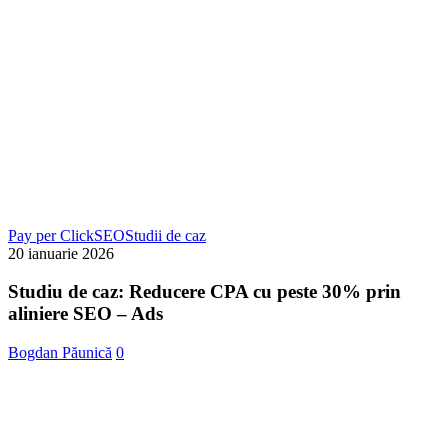
Studiu
Pay per Click
SEO
Studii de caz
de
20 ianuarie 2026
caz:
Reducere
Studiu de caz: Reducere CPA cu peste 30% prin
CPA
aliniere SEO – Ads
cu
peste
Bogdan Păunică
0
30%
prin
aliniere
SEO
–