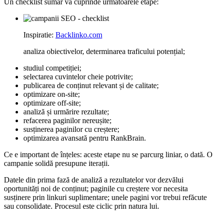
Un checklist sumar va cuprinde urmatoarele etape:
Inspiratie:
Backlinko.com
analiza obiectivelor, determinarea traficului potențial;
studiul competiției;
selectarea cuvintelor cheie potrivite;
publicarea de conținut relevant și de calitate;
optimizare on-site;
optimizare off-site;
analiză și urmărire rezultate;
refacerea paginilor nereușite;
susținerea paginilor cu creștere;
optimizarea avansată pentru RankBrain.
Ce e important de înțeles: aceste etape nu se parcurg liniar, o dată. O
campanie solidă presupune iterații.
Datele din prima fază de analiză a rezultatelor vor dezvălui
oportunități noi de conținut; paginile cu creștere vor necesita
susținere prin linkuri suplimentare; unele pagini vor trebui refăcute
sau consolidate. Procesul este ciclic prin natura lui.