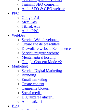
Training SEO companii
Audit SEO & GEO website
PPC
Google Ads
Meta Ads
TikTok Ads
Audit PPC
WebDev
Servicii Web developent
Creare site de prezentare
Dezvoltare website Ecommerce
Servicii migrare website
Mentenanta si hosting
Google Consent Mode v2
Marketing
Servicii Digital Marketing
Branding
Email marketing
Creare content
Campanie bloguri
Social media
Digitalizarea afacerii
Automatizari
Blog