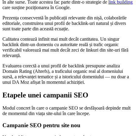
în alte surse. Toate acestea fac parte dintr-o strategie de
link building
care susține poziționarea în Google.
Prezența consecventă în publicații relevante din nișă, colaborările
editoriale, construirea unui profil de backlink-uri natural și divers
sunt toate parte din această ecuație.
Calitatea contează infinit mai mult decât cantitatea. Un singur
backlink dintr-un domeniu cu autoritate reală și trafic organic
verificabil valorează mai mult decât zeci de linkuri din site-uri fără
relevanță.
Evaluarea corectă a unui profil de backlink presupune analiza
Domain Rating (Ahrefs), a traficului organic real al domeniului
sursă, a relevanței tematice și a istoricului domeniului — nu doar a
unui DA Moz afișat în momentul achiziției.
Etapele unei campanii SEO
Modul concret în care o campanie SEO se desfășoară depinde mult
de momentul din viața site-ului în care începe.
Campanie SEO pentru site nou