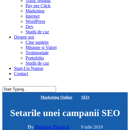
Trafic organic
Pay per Click
Marketing
Internet
WordPress
Dev
Studii de caz
Despre noi
Cine suntem
Misiune și Valori
Testimoniale
Portofoliu
Studii de caz
Start-Up Nation
Contact
AUDIT SEO
Close
Marketing Online
SEO
Search
Setarile unei campanii SEO
By
Bogdan Păunică
9 iulie 2019