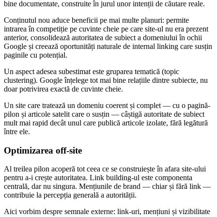
bine documentate, construite în jurul unor intenții de căutare reale.
Conținutul nou aduce beneficii pe mai multe planuri: permite
intrarea în competiție pe cuvinte cheie pe care site-ul nu era prezent
anterior, consolidează autoritatea de subiect a domeniului în ochii
Google și creează oportunități naturale de internal linking care susțin
paginile cu potențial.
Un aspect adesea subestimat este gruparea tematică (topic
clustering). Google înțelege tot mai bine relațiile dintre subiecte, nu
doar potrivirea exactă de cuvinte cheie.
Un site care tratează un domeniu coerent și complet — cu o pagină-
pilon și articole satelit care o susțin — câștigă autoritate de subiect
mult mai rapid decât unul care publică articole izolate, fără legătură
între ele.
Optimizarea off-site
Al treilea pilon acoperă tot ceea ce se construiește în afara site-ului
pentru a-i crește autoritatea. Link building-ul este componenta
centrală, dar nu singura. Mențiunile de brand — chiar și fără link —
contribuie la percepția generală a autorității.
Aici vorbim despre semnale externe: link-uri, mențiuni și vizibilitate