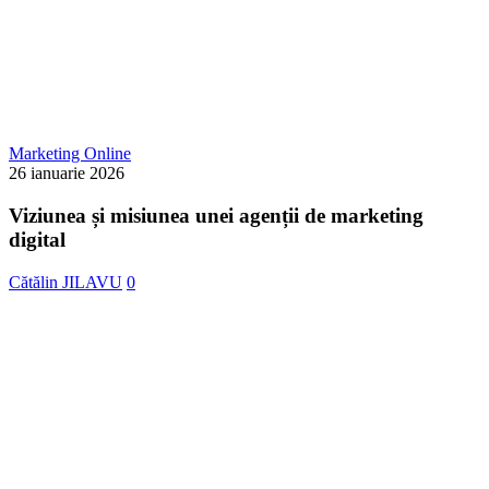
Viziunea
Marketing Online
și
26 ianuarie 2026
misiunea
unei
Viziunea și misiunea unei agenții de marketing
agenții
digital
de
marketing
Cătălin JILAVU
0
digital