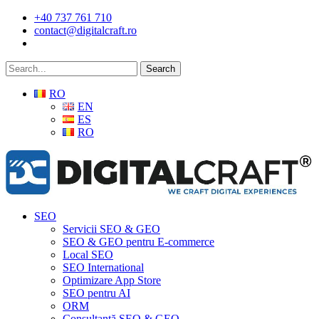
Skip
+40 737 761 710
to
contact@digitalcraft.ro
main
content
Search
RO
EN
ES
RO
Menu
SEO
Servicii SEO & GEO
SEO & GEO pentru E-commerce
Local SEO
SEO International
Optimizare App Store
SEO pentru AI
ORM
Consultanță SEO & GEO