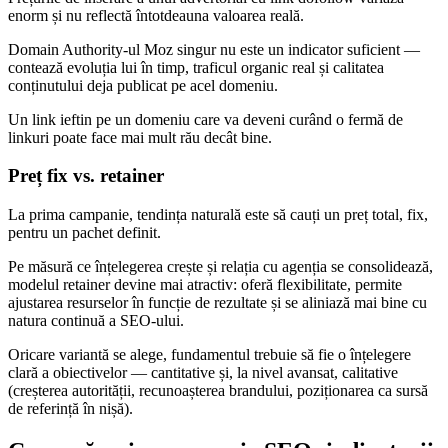
enorm și nu reflectă întotdeauna valoarea reală.
Domain Authority-ul Moz singur nu este un indicator suficient —
contează evoluția lui în timp, traficul organic real și calitatea
conținutului deja publicat pe acel domeniu.
Un link ieftin pe un domeniu care va deveni curând o fermă de
linkuri poate face mai mult rău decât bine.
Preț fix vs. retainer
La prima campanie, tendința naturală este să cauți un preț total, fix,
pentru un pachet definit.
Pe măsură ce înțelegerea crește și relația cu agenția se consolidează,
modelul retainer devine mai atractiv: oferă flexibilitate, permite
ajustarea resurselor în funcție de rezultate și se aliniază mai bine cu
natura continuă a SEO-ului.
Oricare variantă se alege, fundamentul trebuie să fie o înțelegere
clară a obiectivelor — cantitative și, la nivel avansat, calitative
(creșterea autorității, recunoașterea brandului, poziționarea ca sursă
de referință în nișă).