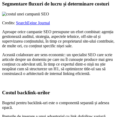
Segmentare fluxuri de lucru și determinare costuri
Credits:
SearchEgine Journal
Aproape orice campanie SEO presupune un efort combinat: agenția
gestionează auditul, strategia, aspectele tehnice, off-site-ul și
supervizarea conținutului, în timp ce proprietarul site-ului contribuie,
de multe ori, cu conținut specific nișei sale.
Această colaborare are sens economic: un specialist SEO care scrie
articole despre un domeniu pe care nu îl cunoaște produce mai greu
conținut cu adevărat util, în timp ce expertul dintr-o nișă nu știe
neapărat cum să structureze un H1, să optimizeze title-ul sau să
construiască o arhitectură de internal linking eficientă.
Costul backlink-urilor
Bugetul pentru backlink-uri este o componentă separată și adesea
opacă.
Prețurile de inserare a unui advertorial cu link dofollow variază