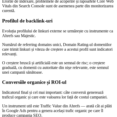
Erorile de indexare, problemele de acoperire și rapoartele Core Web
Vitals din Search Console sunt de asemenea parte din monitorizarea
curentă.
Profilul de backlink-uri
Evoluția profilului de linkuri externe se urmărește cu instrumente ca
Ahrefs sau Majestic.
Numărul de referring domains unici, Domain Rating-ul domeniilor
care trimit linkuri și viteza de creștere a acestui profil sunt indicatori
relevanți.
O creștere bruscă și artificială este un semnal de risc; o creștere
graduală, cu domenii cu autoritate din nișe relevante, este semnul
unei campanii sănătoase.
Conversiile organice și ROI-ul
Indicatorul final și cel mai important: câte conversii generează
traficul organic și care este valoarea lor față de costul campaniei.
Un instrument util este Traffic Value din Ahrefs — arată cât ai plăti
în Google Ads pentru a genera același trafic organic pe care îl
produce campania SEO.