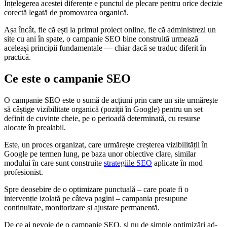
Înțelegerea acestei diferențe e punctul de plecare pentru orice decizie
corectă legată de promovarea organică.
Așa încât, fie că ești la primul proiect online, fie că administrezi un
site cu ani în spate, o campanie SEO bine construită urmează
aceleași principii fundamentale — chiar dacă se traduc diferit în
practică.
Ce este o campanie SEO
O campanie SEO este o sumă de acțiuni prin care un site urmărește
să câștige vizibilitate organică (poziții în Google) pentru un set
definit de cuvinte cheie, pe o perioadă determinată, cu resurse
alocate în prealabil.
Este, un proces organizat, care urmărește creșterea vizibilității în
Google pe termen lung, pe baza unor obiective clare, similar
modului în care sunt construite
strategiile SEO
aplicate în mod
profesionist.
Spre deosebire de o optimizare punctuală – care poate fi o
intervenție izolată pe câteva pagini – campania presupune
continuitate, monitorizare și ajustare permanentă.
De ce ai nevoie de o campanie SEO, și nu de simple optimizări ad-