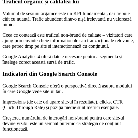
Traficul organic și calitatea lui
Volumul de sesiuni organice este un KPI fundamental, dar trebuie
citit cu nuanță. Trafic abundent dintr-o nișă irelevantă nu valorează
nimic.
Ceea ce contează este traficul non-brand de calitate – vizitatori care
ajung prin cuvinte cheie informaționale sau tranzacționale relevante,
care petrec timp pe site și interacționează cu conținutul.
Google Analytics 4 oferă datele necesare pentru a segmenta și
înțelege corect această sursă de trafic.
Indicatori din Google Search Console
Google Search Console oferă o perspectivă directă asupra modului
în care Google vede site-ul tău.
Impressions (de câte ori apare site-ul în rezultate), clicks, CTR
(Click-Through Rate) și poziția medie sunt metrici esențiale.
Creșterea numărului de interogări non-brand pentru care site-ul
devine vizibil este un semnal puternic că strategia de conținut
funcționează.