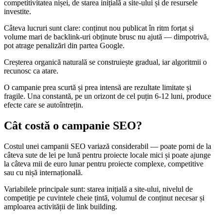
competitivitatea nișei, de starea inițială a site-ului și de resursele
investite.
Câteva lucruri sunt clare: conținut nou publicat în ritm forțat și
volume mari de backlink-uri obținute brusc nu ajută — dimpotrivă,
pot atrage penalizări din partea Google.
Creșterea organică naturală se construiește gradual, iar algoritmii o
recunosc ca atare.
O campanie prea scurtă și prea intensă are rezultate limitate și
fragile. Una constantă, pe un orizont de cel puțin 6-12 luni, produce
efecte care se autoîntrețin.
Cât costă o campanie SEO?
Costul unei campanii SEO variază considerabil — poate porni de la
câteva sute de lei pe lună pentru proiecte locale mici și poate ajunge
la câteva mii de euro lunar pentru proiecte complexe, competitive
sau cu nișă internațională.
Variabilele principale sunt: starea inițială a site-ului, nivelul de
competiție pe cuvintele cheie țintă, volumul de conținut necesar și
amploarea activității de link building.