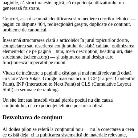
paginile, că structura este logică, că experiența utilizatorului nu
generează frustrare.
Concret, asta înseamnă identificarea și remedierea erorilor tehnice —
pagini cu răspuns 404, redirecționări greșite, duplicate de conținut,
probleme de canonical.
Înseamnă structurarea clară a articolelor în jurul topicurilor dorite,
completarea sau rescrierea conținutului de slabă calitate, optimizarea
elementelor de pe pagină – titlu, meta description, heading-uri, date
structurate (schema.org) — și asigurarea unui design care
funcționează impecabil pe mobil.
Viteza de încărcare a paginii a câștigat și mai multă relevanță odată
cu Core Web Vitals. Google măsoară acum LCP (Largest Contentful
Paint), INP (Interaction to Next Paint) și CLS (Cumulative Layout
Shift) ca semnale de ranking.
Un site lent sau instabil vizual pierde poziții nu din cauza
conținutului, ci a experienței tehnice pe care o oferă.
Dezvoltarea de conținut
Al doilea pilon se referă la conținutul nou — nu la corectarea a ceea
ce există deja, ci la publicarea sistematică de materiale relevante,