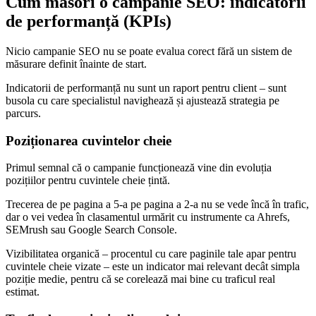
Cum măsori o campanie SEO: indicatorii
de performanță (KPIs)
Nicio campanie SEO nu se poate evalua corect fără un sistem de
măsurare definit înainte de start.
Indicatorii de performanță nu sunt un raport pentru client – sunt
busola cu care specialistul navighează și ajustează strategia pe
parcurs.
Poziționarea cuvintelor cheie
Primul semnal că o campanie funcționează vine din evoluția
pozițiilor pentru cuvintele cheie țintă.
Trecerea de pe pagina a 5-a pe pagina a 2-a nu se vede încă în trafic,
dar o vei vedea în clasamentul urmărit cu instrumente ca Ahrefs,
SEMrush sau Google Search Console.
Vizibilitatea organică – procentul cu care paginile tale apar pentru
cuvintele cheie vizate – este un indicator mai relevant decât simpla
poziție medie, pentru că se corelează mai bine cu traficul real
estimat.