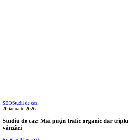
Ads
Studiu
SEO
Studii de caz
de
20 ianuarie 2026
caz:
Mai
Studiu de caz: Mai puțin trafic organic dar triplu
puțin
vânzări
trafic
organic
Bogdan Păunică
0