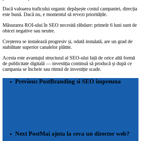
Dacă valoarea traficului organic depășește costul campaniei, direcția
este bună. Dacă nu, e momentul să revezi prioritățile.
Măsurarea ROI-ului în SEO necesită răbdare: primele 6 luni sunt de
obicei negative sau neutre.
Creșterea se instalează progresiv și, odată instalată, are un grad de
stabilitate superior canalelor plătite.
Acesta este avantajul structural al SEO-ului față de orice altă formă
de publicitate digitală — investiția continuă să producă și după ce
campania se încheie sau ritmul de investiție scade.
Previous Post
Branding si SEO impreuna
Next Post
Mai ajuta la ceva un director web?