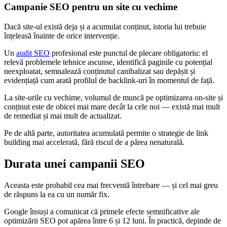
Campanie SEO pentru un site cu vechime
Dacă site-ul există deja și a acumulat conținut, istoria lui trebuie
înțeleasă înainte de orice intervenție.
Un
audit SEO
profesional este punctul de plecare obligatoriu: el
relevă problemele tehnice ascunse, identifică paginile cu potențial
neexploatat, semnalează conținutul canibalizat sau depășit și
evidențiață cum arată profilul de backlink-uri în momentul de față.
La site-urile cu vechime, volumul de muncă pe optimizarea on-site și
conținut este de obicei mai mare decât la cele noi — există mai mult
de remediat și mai mult de actualizat.
Pe de altă parte, autoritatea acumulată permite o strategie de link
building mai accelerată, fără riscul de a părea nenaturală.
Durata unei campanii SEO
Aceasta este probabil cea mai frecventă întrebare — și cel mai greu
de răspuns la ea cu un număr fix.
Google însuși a comunicat că primele efecte semnificative ale
optimizării SEO pot apărea între 6 și 12 luni. În practică, depinde de