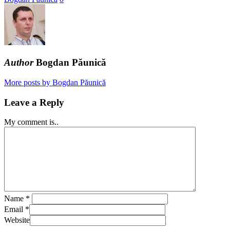
dar
triplu
vânzări
Author
Bogdan Păunică
More posts by Bogdan Păunică
Leave a Reply
My comment is..
Name
*
Email
*
Website