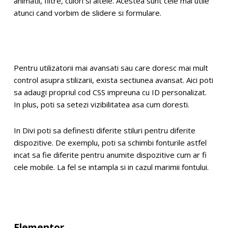
animatii, filtre, culori si altele. Acestea sunt cele mai utile
atunci cand vorbim de slidere si formulare.
Pentru utilizatorii mai avansati sau care doresc mai mult
control asupra stilizarii, exista sectiunea avansat. Aici poti
sa adaugi propriul cod CSS impreuna cu ID personalizat.
In plus, poti sa setezi vizibilitatea asa cum doresti.
In Divi poti sa definesti diferite stiluri pentru diferite
dispozitive. De exemplu, poti sa schimbi fonturile astfel
incat sa fie diferite pentru anumite dispozitive cum ar fi
cele mobile. La fel se intampla si in cazul marimii fontului.
Elementor