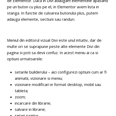
de Elementor. Daca in Divi adaugam elementele apasand
pe un buton cu plus pe el, in Elementor avem lista in
stanga. In functie de culoarea butonului plus, putem
adauga elemente, sectiuni sau randuri.
Meniul din editorul vizual Divi este unul intuitiv, dar de
multe ori se suprapune peste alte elemente Divi din
pagina si poti sa devii confuz. In acest meniu ai ca si
optiuni urmatoarele:
setarile builderului – aici configurezi optiuni cum ar fi
animatii, vizionare si meniu;
vizionare modificari in format desktop, mobil sau
tableta;
zoom;
incarcare din librarie;
salvare in librarie;
setari pagina;