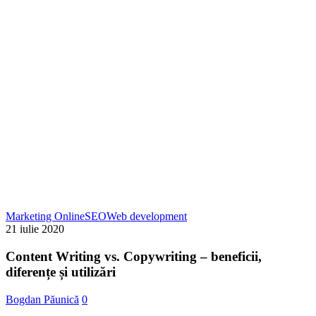
Content
Marketing Online
SEO
Web development
Writing
21 iulie 2020
vs.
Copywriting
Content Writing vs. Copywriting – beneficii,
–
diferențe și utilizări
beneficii,
diferențe
Bogdan Păunică
0
și