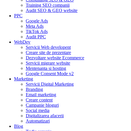
Training SEO companii
Audit SEO & GEO website
PPC
Google Ads
Meta Ads
TikTok Ads
Audit PPC
WebDev
Servicii Web developent
Creare site de prezentare
Dezvoltare website Ecommerce
Servicii migrare website
Mentenanta si hosting
Google Consent Mode v2
Marketing
Servicii Digital Marketing
Branding
Email marketing
Creare content
Campanie bloguri
Social media
Digitalizarea afacerii
Automatizari
Blog