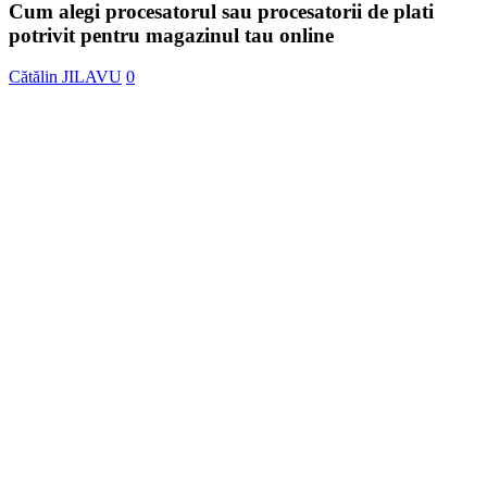
sau
Cum alegi procesatorul sau procesatorii de plati
procesatorii
potrivit pentru magazinul tau online
de
plati
Cătălin JILAVU
0
potrivit
pentru
magazinul
tau
online