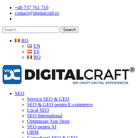
Skip
+40 737 761 710
to
contact@digitalcraft.ro
main
content
Search
RO
EN
ES
RO
Menu
SEO
Servicii SEO & GEO
SEO & GEO pentru E-commerce
Local SEO
SEO International
Optimizare App Store
SEO pentru AI
ORM
Consultanță SEO & GEO