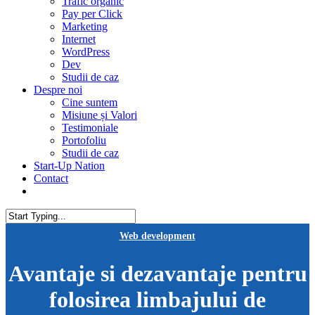
Trafic organic
Pay per Click
Marketing
Internet
WordPress
Dev
Studii de caz
Despre noi
Cine suntem
Misiune și Valori
Testimoniale
Portofoliu
Studii de caz
Start-Up Nation
Contact
AUDIT SEO
Close
Web development
Search
Avantaje si dezavantaje pentru
folosirea limbajului de