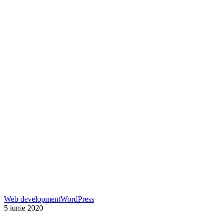
utilizări
Cum
Web development
WordPress
alegi
5 iunie 2020
procesatorul