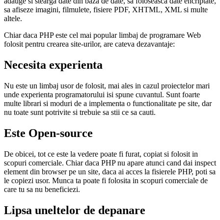
adauge si stearga date din baza de date, sa foloseasca date encriptate,
sa afiseze imagini, filmulete, fisiere PDF, XHTML, XML si multe
altele.
Chiar daca PHP este cel mai popular limbaj de programare Web
folosit pentru crearea site-urilor, are cateva dezavantaje:
Necesita experienta
Nu este un limbaj usor de folosit, mai ales in cazul proiectelor mari
unde experienta programatorului isi spune cuvantul. Sunt foarte
multe librari si moduri de a implementa o functionalitate pe site, dar
nu toate sunt potrivite si trebuie sa stii ce sa cauti.
Este Open-source
De obicei, tot ce este la vedere poate fi furat, copiat si folosit in
scopuri comerciale. Chiar daca PHP nu apare atunci cand dai inspect
element din browser pe un site, daca ai acces la fisierele PHP, poti sa
le copiezi usor. Munca ta poate fi folosita in scopuri comerciale de
care tu sa nu beneficiezi.
Lipsa uneltelor de depanare