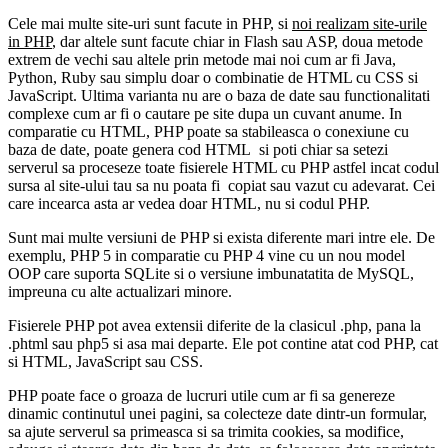
Cele mai multe site-uri sunt facute in PHP, si
noi realizam site-urile
in PHP
, dar altele sunt facute chiar in Flash sau ASP, doua metode
extrem de vechi sau altele prin metode mai noi cum ar fi Java,
Python, Ruby sau simplu doar o combinatie de HTML cu CSS si
JavaScript. Ultima varianta nu are o baza de date sau functionalitati
complexe cum ar fi o cautare pe site dupa un cuvant anume. In
comparatie cu HTML, PHP poate sa stabileasca o conexiune cu
baza de date, poate genera cod HTML si poti chiar sa setezi
serverul sa proceseze toate fisierele HTML cu PHP astfel incat codul
sursa al site-ului tau sa nu poata fi copiat sau vazut cu adevarat. Cei
care incearca asta ar vedea doar HTML, nu si codul PHP.
Sunt mai multe versiuni de PHP si exista diferente mari intre ele. De
exemplu, PHP 5 in comparatie cu PHP 4 vine cu un nou model
OOP care suporta SQLite si o versiune imbunatatita de MySQL,
impreuna cu alte actualizari minore.
Fisierele PHP pot avea extensii diferite de la clasicul .php, pana la
.phtml sau php5 si asa mai departe. Ele pot contine atat cod PHP, cat
si HTML, JavaScript sau CSS.
PHP poate face o groaza de lucruri utile cum ar fi sa genereze
dinamic continutul unei pagini, sa colecteze date dintr-un formular,
sa ajute serverul sa primeasca si sa trimita cookies, sa modifice,