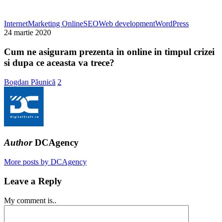
Cum
Internet
Marketing Online
SEO
Web development
WordPress
ne
24 martie 2020
asiguram
prezenta
Cum ne asiguram prezenta in online in timpul crizei
in
si dupa ce aceasta va trece?
online
in
Bogdan Păunică
2
timpul
crizei
si
dupa
ce
aceasta
va
Author
DCAgency
trece?
More posts by DCAgency
Leave a Reply
My comment is..