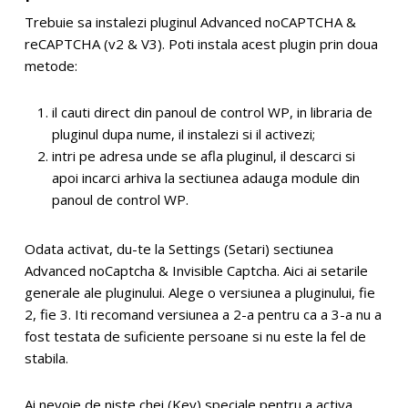
Trebuie sa instalezi pluginul
Advanced noCAPTCHA &
reCAPTCHA (v2 & V3)
. Poti instala acest plugin prin doua
metode:
il cauti direct din panoul de control WP, in libraria de
pluginul dupa nume, il instalezi si il activezi;
intri pe adresa unde se afla pluginul, il descarci si
apoi incarci arhiva la sectiunea adauga module din
panoul de control WP.
Odata activat, du-te la Settings (Setari) sectiunea
Advanced noCaptcha & Invisible Captcha. Aici ai setarile
generale ale pluginului. Alege o versiunea a pluginului, fie
2, fie 3. Iti recomand versiunea a 2-a pentru ca a 3-a nu a
fost testata de suficiente persoane si nu este la fel de
stabila.
Ai nevoie de niste chei (Key) speciale pentru a activa