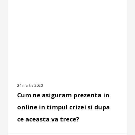
INTERNET
ne
asiguram
prezenta
in
online
in
timpul
crizei
si
dupa
ce
aceasta
24 martie 2020
va
Cum ne asiguram prezenta in
trece?
online in timpul crizei si dupa
ce aceasta va trece?