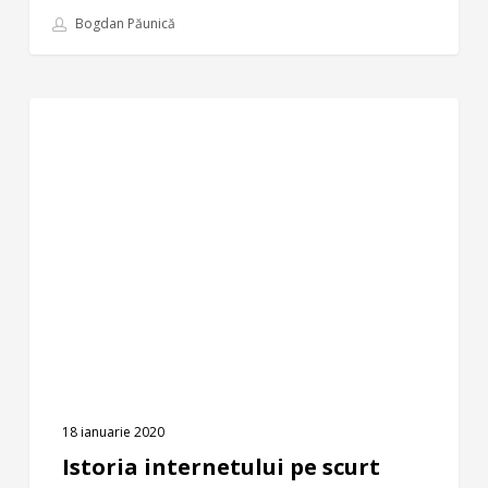
Bogdan Păunică
Istoria
INTERNET
internetului
pe
scurt
18 ianuarie 2020
Istoria internetului pe scurt